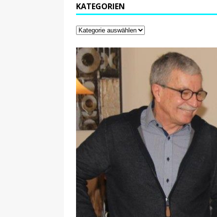
KATEGORIEN
29.12.2020
NEWS
[ 24. Dezember 2020 ]
Selbst
WIRTSCHAFT
[ 17. März 2020 ]
Nützliche In
sind!
WIRTSCHAFT
[ 17. März 2020 ]
Wichtige Inf
Schutzschild für Beschäftigte
[ 18. Dezember 2019 ]
Der Mit
WIRTSCHAFT