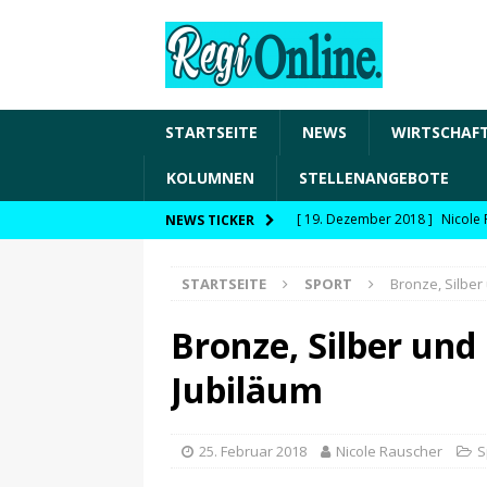
STARTSEITE
NEWS
WIRTSCHAF
KOLUMNEN
STELLENANGEBOTE
[ 19. Dezember 2018 ]
Nicole 
NEWS TICKER
Transformation und den Chancen
STARTSEITE
SPORT
Bronze, Silber
WIRTSCHAFT
[ 19. Dezember 2018 ]
Nicole 
Bronze, Silber und
Fachkräftesicherung, moderne 
Jubiläum
förderfähige Handlungsfelder
[ 8. April 2021 ]
FDP Schwaben 
25. Februar 2018
Nicole Rauscher
S
[ 30. Dezember 2020 ]
FDP wil