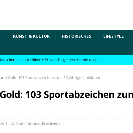
T
KUNST & KULTUR
HISTORISCHES
LIFESTYLE
Rauscher nun akkreditierte Prozessbegleiterin für die digitale
 in der „Arbeit der Zukunft“ – kurz Arbeit 4.0 für KMU
 und Gold: 103 Sportabzeichen zum 30-jährigen Jubiläum
Rauscher nun akkreditierte Beraterin zu Themen wie
 Gold: 103 Sportabzeichen zu
Personalpolitik, familienfreundliches Unternehmen und weitere
 für KMU
WIRTSCHAFT
möchte Einzelhandel bei Digitalisierung unterstützen
NEWS
port
Kommentare deaktiviert
l digitale Lösungen für den Einzelhandel Lindauer Zeitung –