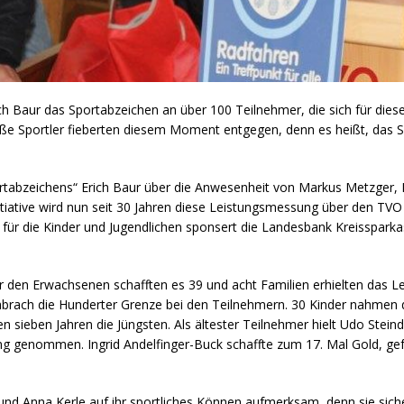
h Baur das Sportabzeichen an über 100 Teilnehmer, die sich für diese
 große Sportler fieberten diesem Moment entgegen, denn es heißt, das
portabzeichens“ Erich Baur über die Anwesenheit von Markus Metzger
itiative wird nun seit 30 Jahren diese Leistungsmessung über den TV
für die Kinder und Jugendlichen sponsert die Landesbank Kreissparka
r den Erwachsenen schafften es 39 und acht Familien erhielten das Le
brach die Hunderter Grenze bei den Teilnehmern. 30 Kinder nahmen di
 sieben Jahren die Jüngsten. Als ältester Teilnehmer hielt Udo Steind
g genommen. Ingrid Andelfinger-Buck schaffte zum 17. Mal Gold, gefo
nd Anna Kerle auf ihr sportliches Können aufmerksam, denn sie sicher