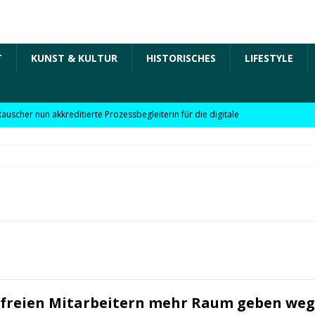
T
KUNST & KULTUR
HISTORISCHES
LIFESTYLE
Rauscher nun akkreditierte Prozessbegleiterin für die digitale
 in der „Arbeit der Zukunft“ – kurz Arbeit 4.0 für KMU
Rauscher nun akkreditierte Beraterin zu Themen wie
Personalpolitik, familienfreundliches Unternehmen und weitere
 für KMU
WIRTSCHAFT
öchte Einzelhandel bei Digitalisierung unterstützen
NEWS
l digitale Lösungen für den Einzelhandel Lindauer Zeitung –
 freien Mitarbeitern mehr Raum geben we