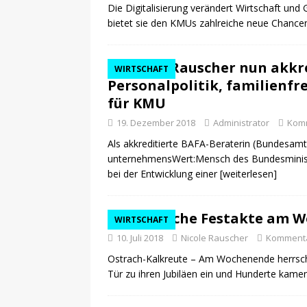
Die Digitalisierung verändert Wirtschaft und
bietet sie den KMUs zahlreiche neue Chance
Nicole Rauscher nun akkr
WIRTSCHAFT
Personalpolitik, familienf
für KMU
19. Dezember 2018
Administrator
Komm
Als akkreditierte BAFA-Beraterin (Bundesamt 
unternehmensWert:Mensch des Bundesministe
bei der Entwicklung einer
[weiterlesen]
Zahlreiche Festakte am 
WIRTSCHAFT
10. Juli 2018
Nicole Rauscher
Kommenta
Ostrach-Kalkreute – Am Wochenende herrscht
Tür zu ihren Jubiläen ein und Hunderte kamen