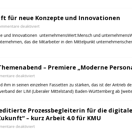
aft für neue Konzepte und Innovationen
ommentare deaktiviert
nzepte und Innovationen unternehmensWert:Mensch und unternehmens
nternehmen, das die Mitarbeiter in den Mittelpunkt unternehmerischer
r Themenabend – Premiere „Moderne Persona
entare deaktiviert
 ihm in seinen einzelnen Fassetten zu stärken, das ist der Antrieb 
verband der LIM (Liberaler Mittelstand) Baden-Württemberg ab
[weit
ditierte Prozessbegleiterin für die digita
Zukunft“ – kurz Arbeit 4.0 für KMU
entare deaktiviert