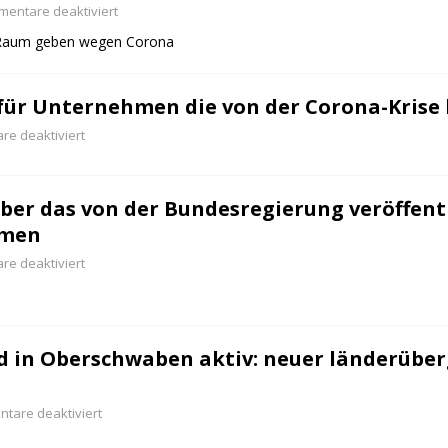
entare deaktiviert
ndigen und freien Mitarbeitern mehr Raum geben wegen Corona
r Raum geben wegen Corona
formationen für Unternehmen die von der Corona-Krise betroffen
für Unternehmen die von der Corona-Krise b
e deaktiviert
ormationen über das von der Bundesregierung veröffentlichte
 und Unternehmen
WIRTSCHAFT
er das von der Bundesregierung veröffentl
arbeiter*in als Kraft für neue Konzepte und Innovationen
hmen
e deaktiviert
d in Oberschwaben aktiv: neuer länderüber
tare deaktiviert