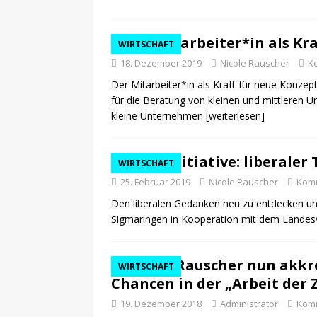
Der Mitarbeiter*in als Kr
WIRTSCHAFT
18. Dezember 2019
Nicole Rauscher
K
Der Mitarbeiter*in als Kraft für neue Ko
für die Beratung von kleinen und mittleren U
kleine Unternehmen
[weiterlesen]
Neue Initiative: liberale
WIRTSCHAFT
25. Februar 2019
Nicole Rauscher
Komm
Den liberalen Gedanken neu zu entdecken und
Sigmaringen in Kooperation mit dem Landes
Nicole Rauscher nun akkre
WIRTSCHAFT
Chancen in der „Arbeit der 
19. Dezember 2018
Administrator
Komm