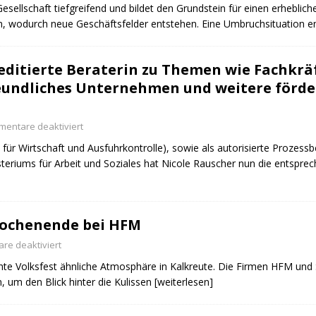
 Gesellschaft tiefgreifend und bildet den Grundstein für einen erhebli
n, wodurch neue Geschäftsfelder entstehen. Eine Umbruchsituation en
editierte Beraterin zu Themen wie Fachkr
reundliches Unternehmen und weitere förd
entare deaktiviert
für Wirtschaft und Ausfuhrkontrolle), sowie als autorisierte Prozes
riums für Arbeit und Soziales hat Nicole Rauscher nun die entspre
Wochenende bei HFM
re deaktiviert
e Volksfest ähnliche Atmosphäre in Kalkreute. Die Firmen HFM und 
, um den Blick hinter die Kulissen
[weiterlesen]