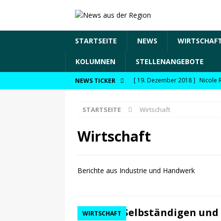
STARTSEITE
NEWS
WIRTSCHAF
KOLUMNEN
STELLENANGEBOTE
[ 19. Dezember 2018 ]
Nicole 
NEWS TICKER
Transformation und den Chancen
STARTSEITE
Wirtschaft
WIRTSCHAFT
[ 19. Dezember 2018 ]
Nicole 
Wirtschaft
Fachkräftesicherung, moderne 
förderfähige Handlungsfelder
Berichte aus Industrie und Handwerk
[ 8. April 2021 ]
FDP Schwaben m
[ 30. Dezember 2020 ]
FDP wil
Selbständigen und
WIRTSCHAFT
29.12.2020
NEWS