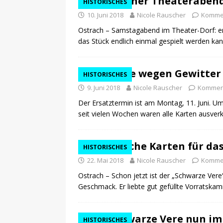
Gelungener Theateraben
HISTORISCHES
29.12.2020
NEWS
10. Juni 2018
Nicole Rauscher
Kommen
Ostrach – Samstagabend im Theater-Dorf: erf
[ 24. Dezember 2020 ]
Selbst
das Stück endlich einmal gespielt werden k
WIRTSCHAFT
[ 17. März 2020 ]
Nützliche In
Premiere wegen Gewitter
HISTORISCHES
sind!
WIRTSCHAFT
9. Juni 2018
Nicole Rauscher
Komment
[ 17. März 2020 ]
Wichtige Inf
Der Ersatztermin ist am Montag, 11. Juni. U
seit vielen Wochen waren alle Karten ausver
Schutzschild für Beschäftigte
[ 18. Dezember 2019 ]
Der Mit
Zusätzliche Karten für da
HISTORISCHES
WIRTSCHAFT
22. Mai 2018
Nicole Rauscher
Kommen
Ostrach – Schon jetzt ist der „Schwarze Ver
Geschmack. Er liebte gut gefüllte Vorratska
Der Schwarze Vere nun i
HISTORISCHES