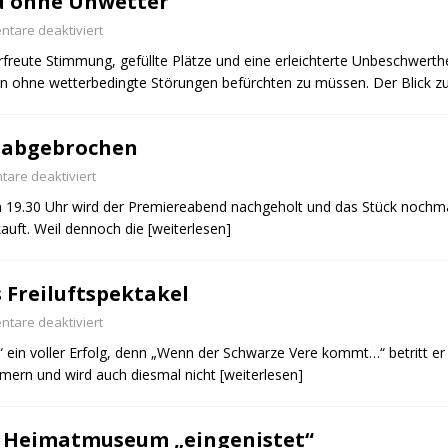
d ohne Unwetter
tare deaktiviert
reute Stimmung, gefüllte Plätze und eine erleichterte Unbeschwerthe
ändigen und freien Mitarbeitern mehr Raum geben wegen Corona
ann ohne wetterbedingte Störungen befürchten zu müssen. Der Blick 
formationen für Unternehmen die von der Corona-Krise betroffen
 abgebrochen
are deaktiviert
ormationen über das von der Bundesregierung veröffentlichte
m 19.30 Uhr wird der Premiereabend nachgeholt und das Stück nochma
kauft. Weil dennoch die
[weiterlesen]
 und Unternehmen
WIRTSCHAFT
arbeiter*in als Kraft für neue Konzepte und Innovationen
s Freiluftspektakel
tare deaktiviert
e“ ein voller Erfolg, denn „Wenn der Schwarze Vere kommt…“ betritt e
mmern und wird auch diesmal nicht
[weiterlesen]
m Heimatmuseum „eingenistet“