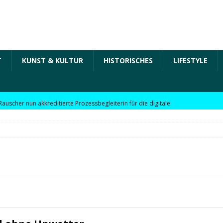
T
KUNST & KULTUR
HISTORISCHES
LIFESTYLE
Rauscher nun akkreditierte Prozessbegleiterin für die digitale
 in der „Arbeit der Zukunft“ – kurz Arbeit 4.0 für KMU
Rauscher nun akkreditierte Beraterin zu Themen wie
Personalpolitik, familienfreundliches Unternehmen und weitere
 für KMU
WIRTSCHAFT
möchte Einzelhandel bei Digitalisierung unterstützen
NEWS
l digitale Lösungen für den Einzelhandel Lindauer Zeitung –