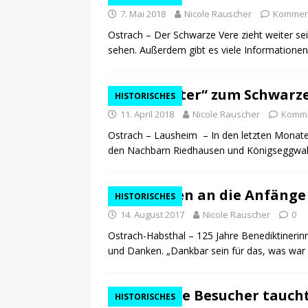
7. Mai 2018
Nicole Rauscher
Komment
Ostrach – Der Schwarze Vere zieht weiter se
sehen. Außerdem gibt es viele Informationen
„Schwester“ zum Schwarzen
HISTORISCHES
11. April 2018
Nicole Rauscher
Komme
Ostrach – Lausheim – In den letzten Monate
den Nachbarn Riedhausen und Königseggwald 
Gedenken an die Anfänge 
HISTORISCHES
14. August 2017
Nicole Rauscher
0
Ostrach-Habsthal – 125 Jahre Benediktinerinn
und Danken. „Dankbar sein für das, was war
Tausende Besucher tauchte
HISTORISCHES