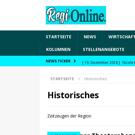
STARTSEITE
NEWS
WIRTSCHAF
KOLUMNEN
STELLENANGEBOTE
[ 19. Dezember 2018 ]
Nicole 
NEWS TICKER
Transformation und den Chancen
STARTSEITE
Historisches
WIRTSCHAFT
[ 19. Dezember 2018 ]
Nicole 
Historisches
Fachkräftesicherung, moderne 
förderfähige Handlungsfelder
Zeitzeugen der Region
[ 8. April 2021 ]
FDP Schwaben 
[ 30. Dezember 2020 ]
FDP wil