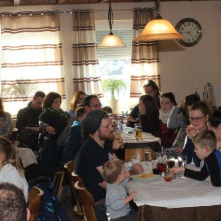
ändigen und freien Mitarbeitern mehr Raum geben wegen Corona
formationen für Unternehmen die von der Corona-Krise betroffen
ormationen über das von der Bundesregierung veröffentlichte
 und Unternehmen
WIRTSCHAFT
arbeiter*in als Kraft für neue Konzepte und Innovationen