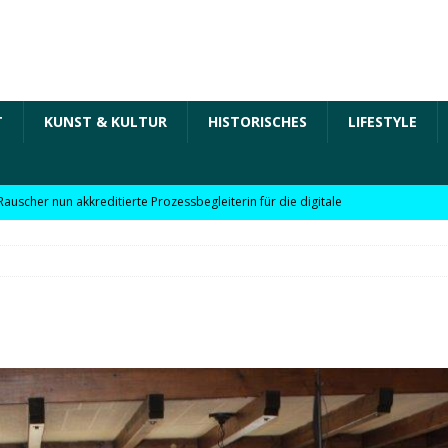
T
KUNST & KULTUR
HISTORISCHES
LIFESTYLE
Rauscher nun akkreditierte Prozessbegleiterin für die digitale
 in der „Arbeit der Zukunft“ – kurz Arbeit 4.0 für KMU
Rauscher nun akkreditierte Beraterin zu Themen wie
Personalpolitik, familienfreundliches Unternehmen und weitere
 für KMU
WIRTSCHAFT
möchte Einzelhandel bei Digitalisierung unterstützen
NEWS
l digitale Lösungen für den Einzelhandel Lindauer Zeitung –