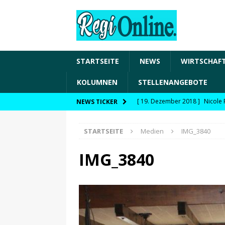
STARTSEITE
NEWS
WIRTSCHAF
KOLUMNEN
STELLENANGEBOTE
[ 19. Dezember 2018 ]
Nicole 
NEWS TICKER
Transformation und den Chancen
STARTSEITE
Medien
IMG_3840
WIRTSCHAFT
[ 19. Dezember 2018 ]
Nicole 
IMG_3840
Fachkräftesicherung, moderne 
förderfähige Handlungsfelder
[ 8. April 2021 ]
FDP Schwaben 
[ 30. Dezember 2020 ]
FDP wil