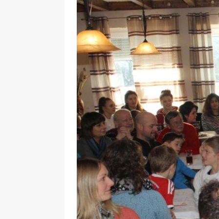
29.12.2020
NEWS
[ 24. Dezember 2020 ]
Selbst
WIRTSCHAFT
[ 17. März 2020 ]
Nützliche In
sind!
WIRTSCHAFT
[ 17. März 2020 ]
Wichtige Inf
Schutzschild für Beschäftigte
[ 18. Dezember 2019 ]
Der Mit
WIRTSCHAFT