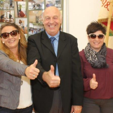
ändigen und freien Mitarbeitern mehr Raum geben wegen Corona
formationen für Unternehmen die von der Corona-Krise betroffen
ormationen über das von der Bundesregierung veröffentlichte
 und Unternehmen
WIRTSCHAFT
arbeiter*in als Kraft für neue Konzepte und Innovationen