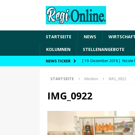
STARTSEITE
NEWS
WIRTSCHAF
KOLUMNEN
STELLENANGEBOTE
[ 19. Dezember 2018 ]
Nicole 
NEWS TICKER
Transformation und den Chancen
STARTSEITE
Medien
IMG_0922
WIRTSCHAFT
[ 19. Dezember 2018 ]
Nicole 
IMG_0922
Fachkräftesicherung, moderne 
förderfähige Handlungsfelder
[ 8. April 2021 ]
FDP Schwaben 
[ 30. Dezember 2020 ]
FDP wil