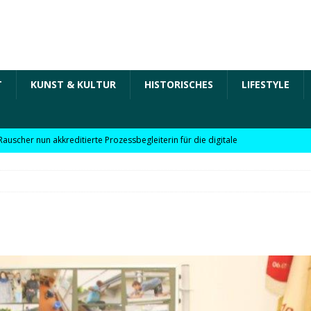
T
KUNST & KULTUR
HISTORISCHES
LIFESTYLE
Rauscher nun akkreditierte Prozessbegleiterin für die digitale
 in der „Arbeit der Zukunft“ – kurz Arbeit 4.0 für KMU
Rauscher nun akkreditierte Beraterin zu Themen wie
Personalpolitik, familienfreundliches Unternehmen und weitere
 für KMU
WIRTSCHAFT
möchte Einzelhandel bei Digitalisierung unterstützen
NEWS
l digitale Lösungen für den Einzelhandel Lindauer Zeitung –