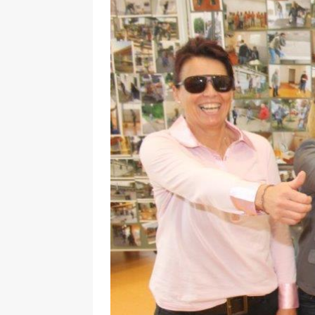
29.12.2020
NEWS
[ 24. Dezember 2020 ]
Selbst
WIRTSCHAFT
[ 17. März 2020 ]
Nützliche In
sind!
WIRTSCHAFT
[ 17. März 2020 ]
Wichtige Inf
Schutzschild für Beschäftigte
[ 18. Dezember 2019 ]
Der Mit
WIRTSCHAFT