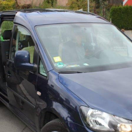
ändigen und freien Mitarbeitern mehr Raum geben wegen Corona
formationen für Unternehmen die von der Corona-Krise betroffen
ormationen über das von der Bundesregierung veröffentlichte
 und Unternehmen
WIRTSCHAFT
arbeiter*in als Kraft für neue Konzepte und Innovationen