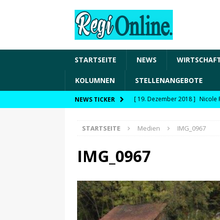
STARTSEITE
NEWS
WIRTSCHAF
KOLUMNEN
STELLENANGEBOTE
[ 19. Dezember 2018 ]
Nicole 
NEWS TICKER
Transformation und den Chancen
STARTSEITE
Medien
IMG_0967
WIRTSCHAFT
[ 19. Dezember 2018 ]
Nicole 
IMG_0967
Fachkräftesicherung, moderne 
förderfähige Handlungsfelder
[ 8. April 2021 ]
FDP Schwaben 
[ 30. Dezember 2020 ]
FDP wil