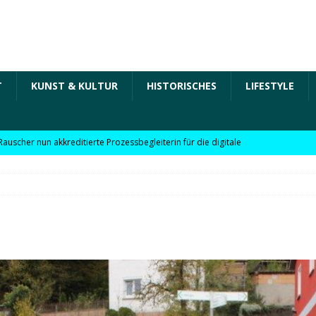
T
KUNST & KULTUR
HISTORISCHES
LIFESTYLE
Rauscher nun akkreditierte Prozessbegleiterin für die digitale
 in der „Arbeit der Zukunft“ – kurz Arbeit 4.0 für KMU
Rauscher nun akkreditierte Beraterin zu Themen wie
Personalpolitik, familienfreundliches Unternehmen und weitere
 für KMU
WIRTSCHAFT
möchte Einzelhandel bei Digitalisierung unterstützen
NEWS
l digitale Lösungen für den Einzelhandel Lindauer Zeitung –