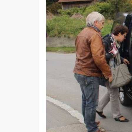
29.12.2020
NEWS
[ 24. Dezember 2020 ]
Selbst
WIRTSCHAFT
[ 17. März 2020 ]
Nützliche In
sind!
WIRTSCHAFT
[ 17. März 2020 ]
Wichtige Inf
Schutzschild für Beschäftigte
[ 18. Dezember 2019 ]
Der Mit
WIRTSCHAFT