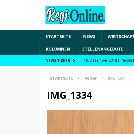
STARTSEITE
NEWS
WIRTSCHAF
KOLUMNEN
STELLENANGEBOTE
[ 19. Dezember 2018 ]
Nicole 
NEWS TICKER
Transformation und den Chancen
STARTSEITE
Medien
IMG_1334
WIRTSCHAFT
[ 19. Dezember 2018 ]
Nicole 
IMG_1334
Fachkräftesicherung, moderne 
förderfähige Handlungsfelder
[ 8. April 2021 ]
FDP Schwaben 
[ 30. Dezember 2020 ]
FDP wil