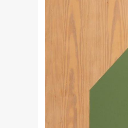
29.12.2020
NEWS
[ 24. Dezember 2020 ]
Selbst
WIRTSCHAFT
[ 17. März 2020 ]
Nützliche In
sind!
WIRTSCHAFT
[ 17. März 2020 ]
Wichtige Inf
Schutzschild für Beschäftigte
[ 18. Dezember 2019 ]
Der Mit
WIRTSCHAFT