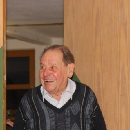
ändigen und freien Mitarbeitern mehr Raum geben wegen Corona
formationen für Unternehmen die von der Corona-Krise betroffen
ormationen über das von der Bundesregierung veröffentlichte
 und Unternehmen
WIRTSCHAFT
arbeiter*in als Kraft für neue Konzepte und Innovationen