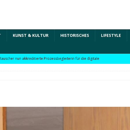
T
KUNST & KULTUR
HISTORISCHES
LIFESTYLE
Rauscher nun akkreditierte Prozessbegleiterin für die digitale
 in der „Arbeit der Zukunft“ – kurz Arbeit 4.0 für KMU
Rauscher nun akkreditierte Beraterin zu Themen wie
Personalpolitik, familienfreundliches Unternehmen und weitere
 für KMU
WIRTSCHAFT
möchte Einzelhandel bei Digitalisierung unterstützen
NEWS
l digitale Lösungen für den Einzelhandel Lindauer Zeitung –