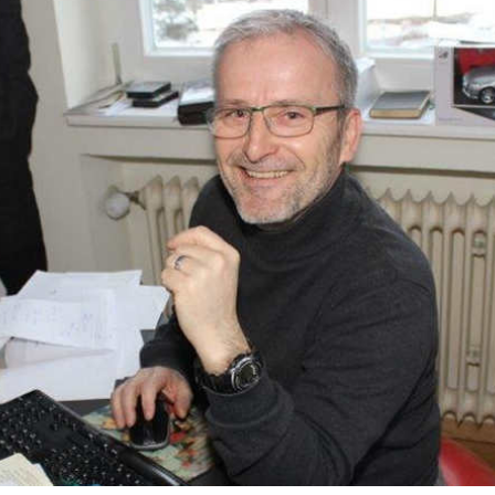
ändigen und freien Mitarbeitern mehr Raum geben wegen Corona
formationen für Unternehmen die von der Corona-Krise betroffen
ormationen über das von der Bundesregierung veröffentlichte
 und Unternehmen
WIRTSCHAFT
arbeiter*in als Kraft für neue Konzepte und Innovationen