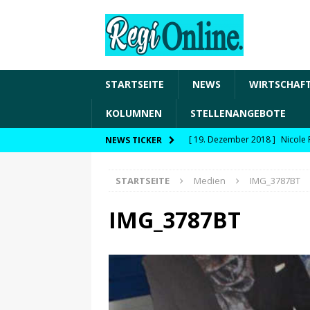
STARTSEITE
NEWS
WIRTSCHAF
KOLUMNEN
STELLENANGEBOTE
[ 19. Dezember 2018 ]
Nicole 
NEWS TICKER
Transformation und den Chancen
STARTSEITE
Medien
IMG_3787BT
WIRTSCHAFT
[ 19. Dezember 2018 ]
Nicole 
IMG_3787BT
Fachkräftesicherung, moderne 
förderfähige Handlungsfelder
[ 8. April 2021 ]
FDP Schwaben 
[ 30. Dezember 2020 ]
FDP wil