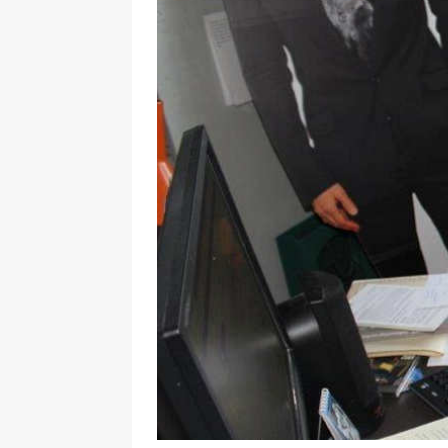
29.12.2020
NEWS
[ 24. Dezember 2020 ]
Selbst
WIRTSCHAFT
[ 17. März 2020 ]
Nützliche In
sind!
WIRTSCHAFT
[ 17. März 2020 ]
Wichtige Inf
Schutzschild für Beschäftigte
[ 18. Dezember 2019 ]
Der Mit
WIRTSCHAFT