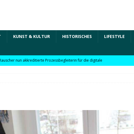
T
KUNST & KULTUR
HISTORISCHES
LIFESTYLE
Rauscher nun akkreditierte Prozessbegleiterin für die digitale
 in der „Arbeit der Zukunft“ – kurz Arbeit 4.0 für KMU
Rauscher nun akkreditierte Beraterin zu Themen wie
Personalpolitik, familienfreundliches Unternehmen und weitere
 für KMU
WIRTSCHAFT
möchte Einzelhandel bei Digitalisierung unterstützen
NEWS
l digitale Lösungen für den Einzelhandel Lindauer Zeitung –