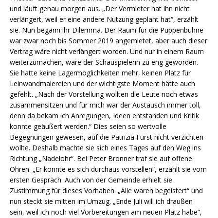
und läuft genau morgen aus. „Der Vermieter hat ihn nicht
verlängert, weil er eine andere Nutzung geplant hat“, erzählt
sie. Nun begann ihr Dilemma. Der Raum für die Puppenbühne
war zwar noch bis Sommer 2019 angemietet, aber auch dieser
Vertrag wäre nicht verlängert worden. Und nur in einem Raum
weiterzumachen, wäre der Schauspielerin zu eng geworden.
Sie hatte keine Lagermöglichkeiten mehr, keinen Platz für
Leinwandmalereien und der wichtigste Moment hätte auch
gefehlt. „Nach der Vorstellung wollten die Leute noch etwas
zusammensitzen und für mich war der Austausch immer toll,
denn da bekam ich Anregungen, Ideen entstanden und Kritik
konnte geäußert werden.“ Dies seien so wertvolle
Begegnungen gewesen, auf die Patrizia Fürst nicht verzichten
wollte. Deshalb machte sie sich eines Tages auf den Weg ins
Richtung „Nadelöhr“. Bei Peter Bronner traf sie auf offene
Ohren. „Er konnte es sich durchaus vorstellen“, erzählt sie vom
ersten Gespräch. Auch von der Gemeinde erhielt sie
Zustimmung für dieses Vorhaben. „Alle waren begeistert“ und
nun steckt sie mitten im Umzug. „Ende Juli will ich draußen
sein, weil ich noch viel Vorbereitungen am neuen Platz habe“,