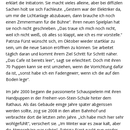
erklärt die Initiatorin. Sie macht vieles alleine, aber bei diffizilen
Sachen holt sie sich Fachleute. „Gestern war der Elektriker da,
um mir die Lichtanlage abzubauen, dann brauche ich noch
einen Zimmermann für die Bühne“. Ihren neuen Spielplan hat
sie noch nicht geschrieben. „Das traue ich mich noch nicht,
weil ich nicht weiß, ob alles so klappt, wie ich es mir vorstelle.“
Patrizia Fürst wünscht sich, im Oktober wieder startklar zu
sein, um die neue Saison eröffnen zu können. Sie arbeitet
täglich daran und kommt ihrem Ziel Schritt für Schritt näher.
„Das Cafe ist bereits leer“, sagt sie erleichtert. Doch mit ihren
70 Puppen kann sie erst umziehen, wenn die Vorrichtung dafür
da ist, „sonst habe ich ein Fadengewirr, wenn ich die auf den
Boden lege“.
Im Jahr 2000 begann die passionierte Schauspielerin mit ihren
Handpuppen in der Freiherr-von-Stein-Schule hinter dem
Rathaus. Als das Gebäude einige Jahre später abgerissen
werden sollte, zog sie 2008 in den alten Bahnhof und
verbrachte dort die letzten zehn Jahre. „Ich habe mich hier sehr
wohlgefühlt“, versichert sie. „Im Winter war es zwar kalt, aber
die Atmosphäre war schön“. Patrizia Fürst packt nun wieder.