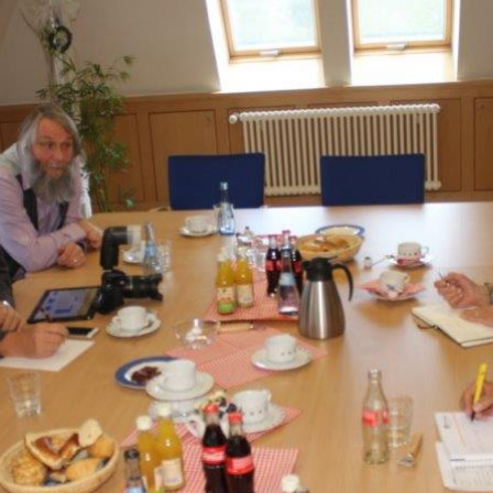
ändigen und freien Mitarbeitern mehr Raum geben wegen Corona
formationen für Unternehmen die von der Corona-Krise betroffen
ormationen über das von der Bundesregierung veröffentlichte
 und Unternehmen
WIRTSCHAFT
arbeiter*in als Kraft für neue Konzepte und Innovationen