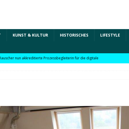
T
KUNST & KULTUR
HISTORISCHES
LIFESTYLE
Rauscher nun akkreditierte Prozessbegleiterin für die digitale
 in der „Arbeit der Zukunft“ – kurz Arbeit 4.0 für KMU
Rauscher nun akkreditierte Beraterin zu Themen wie
Personalpolitik, familienfreundliches Unternehmen und weitere
 für KMU
WIRTSCHAFT
möchte Einzelhandel bei Digitalisierung unterstützen
NEWS
l digitale Lösungen für den Einzelhandel Lindauer Zeitung –