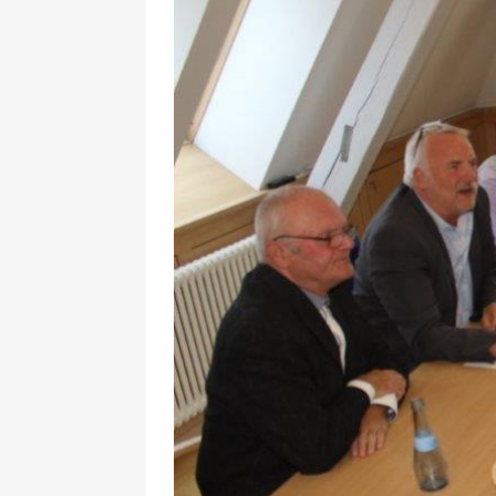
29.12.2020
NEWS
[ 24. Dezember 2020 ]
Selbst
WIRTSCHAFT
[ 17. März 2020 ]
Nützliche In
sind!
WIRTSCHAFT
[ 17. März 2020 ]
Wichtige Inf
Schutzschild für Beschäftigte
[ 18. Dezember 2019 ]
Der Mit
WIRTSCHAFT