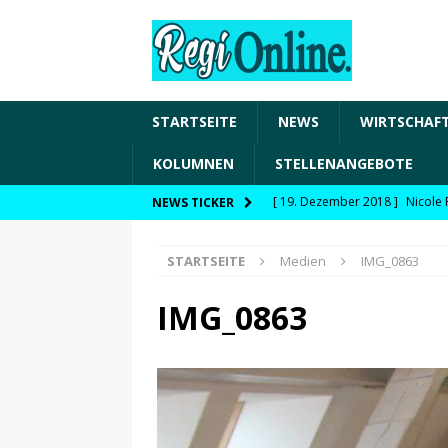
STARTSEITE
NEWS
WIRTSCHAF
KOLUMNEN
STELLENANGEBOTE
[ 19. Dezember 2018 ]
Nicole 
NEWS TICKER
Transformation und den Chancen
STARTSEITE
Medien
IMG_0863
WIRTSCHAFT
[ 19. Dezember 2018 ]
Nicole 
IMG_0863
Fachkräftesicherung, moderne 
förderfähige Handlungsfelder
[ 8. April 2021 ]
FDP Schwaben 
[ 30. Dezember 2020 ]
FDP wil