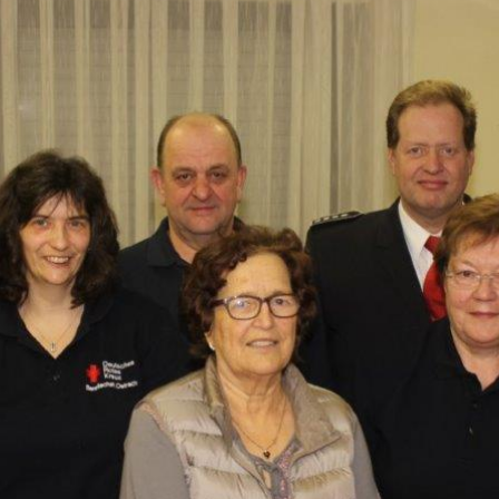
ändigen und freien Mitarbeitern mehr Raum geben wegen Corona
formationen für Unternehmen die von der Corona-Krise betroffen
ormationen über das von der Bundesregierung veröffentlichte
 und Unternehmen
WIRTSCHAFT
arbeiter*in als Kraft für neue Konzepte und Innovationen