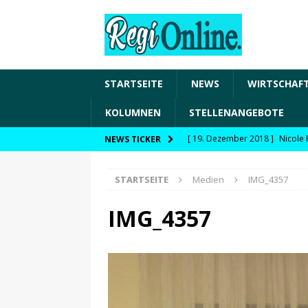
STARTSEITE
NEWS
WIRTSCHAF
KOLUMNEN
STELLENANGEBOTE
[ 19. Dezember 2018 ]
Nicole 
NEWS TICKER
Transformation und den Chancen
STARTSEITE
Medien
IMG_4357
WIRTSCHAFT
[ 19. Dezember 2018 ]
Nicole 
IMG_4357
Fachkräftesicherung, moderne 
förderfähige Handlungsfelder
[ 8. April 2021 ]
FDP Schwaben 
[ 30. Dezember 2020 ]
FDP wil