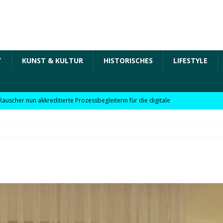
T
KUNST & KULTUR
HISTORISCHES
LIFESTYLE
Rauscher nun akkreditierte Prozessbegleiterin für die digitale
 in der „Arbeit der Zukunft“ – kurz Arbeit 4.0 für KMU
Rauscher nun akkreditierte Beraterin zu Themen wie
Personalpolitik, familienfreundliches Unternehmen und weitere
 für KMU
WIRTSCHAFT
möchte Einzelhandel bei Digitalisierung unterstützen
NEWS
l digitale Lösungen für den Einzelhandel Lindauer Zeitung –