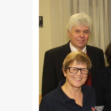
29.12.2020
NEWS
[ 24. Dezember 2020 ]
Selbst
WIRTSCHAFT
[ 17. März 2020 ]
Nützliche In
sind!
WIRTSCHAFT
[ 17. März 2020 ]
Wichtige Inf
Schutzschild für Beschäftigte
[ 18. Dezember 2019 ]
Der Mit
WIRTSCHAFT