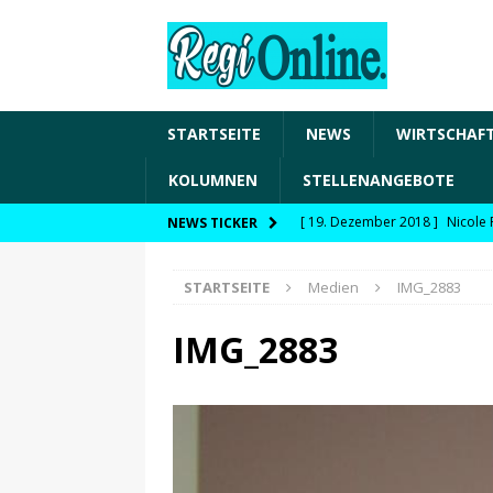
STARTSEITE
NEWS
WIRTSCHAF
KOLUMNEN
STELLENANGEBOTE
[ 19. Dezember 2018 ]
Nicole 
NEWS TICKER
Transformation und den Chancen
STARTSEITE
Medien
IMG_2883
WIRTSCHAFT
[ 19. Dezember 2018 ]
Nicole 
IMG_2883
Fachkräftesicherung, moderne 
förderfähige Handlungsfelder
[ 8. April 2021 ]
FDP Schwaben 
[ 30. Dezember 2020 ]
FDP wil