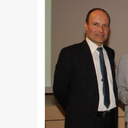
29.12.2020
NEWS
[ 24. Dezember 2020 ]
Selbst
WIRTSCHAFT
[ 17. März 2020 ]
Nützliche In
sind!
WIRTSCHAFT
[ 17. März 2020 ]
Wichtige Inf
Schutzschild für Beschäftigte
[ 18. Dezember 2019 ]
Der Mit
WIRTSCHAFT