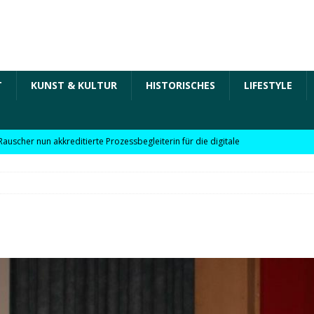
T
KUNST & KULTUR
HISTORISCHES
LIFESTYLE
Rauscher nun akkreditierte Prozessbegleiterin für die digitale
 in der „Arbeit der Zukunft“ – kurz Arbeit 4.0 für KMU
Rauscher nun akkreditierte Beraterin zu Themen wie
Personalpolitik, familienfreundliches Unternehmen und weitere
 für KMU
WIRTSCHAFT
möchte Einzelhandel bei Digitalisierung unterstützen
NEWS
l digitale Lösungen für den Einzelhandel Lindauer Zeitung –