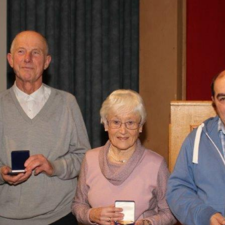
ändigen und freien Mitarbeitern mehr Raum geben wegen Corona
formationen für Unternehmen die von der Corona-Krise betroffen
ormationen über das von der Bundesregierung veröffentlichte
 und Unternehmen
WIRTSCHAFT
arbeiter*in als Kraft für neue Konzepte und Innovationen