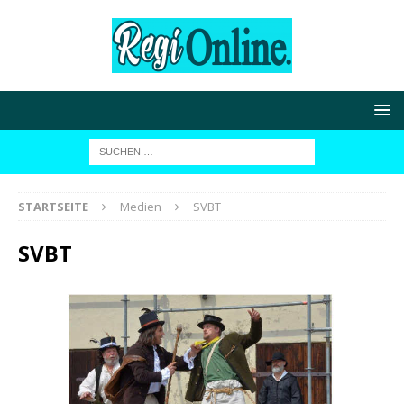
STARTSEITE
Medien
SVBT
SVBT