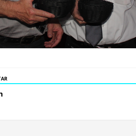
TAR
n