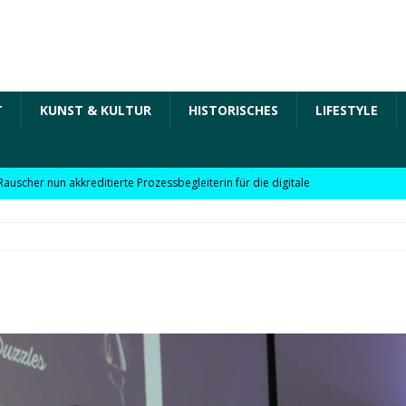
T
KUNST & KULTUR
HISTORISCHES
LIFESTYLE
Rauscher nun akkreditierte Prozessbegleiterin für die digitale
 in der „Arbeit der Zukunft“ – kurz Arbeit 4.0 für KMU
Rauscher nun akkreditierte Beraterin zu Themen wie
Personalpolitik, familienfreundliches Unternehmen und weitere
 für KMU
WIRTSCHAFT
möchte Einzelhandel bei Digitalisierung unterstützen
NEWS
l digitale Lösungen für den Einzelhandel Lindauer Zeitung –