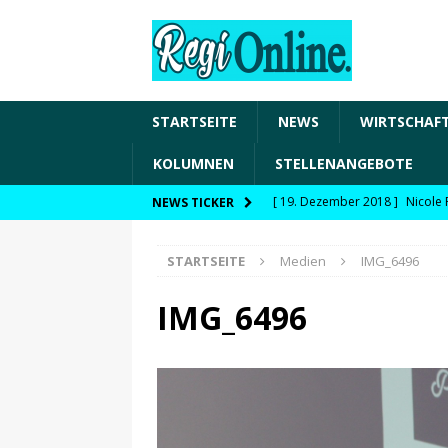
STARTSEITE
NEWS
WIRTSCHAF
KOLUMNEN
STELLENANGEBOTE
[ 19. Dezember 2018 ]
Nicole 
NEWS TICKER
Transformation und den Chancen
STARTSEITE
Medien
IMG_6496
WIRTSCHAFT
[ 19. Dezember 2018 ]
Nicole 
IMG_6496
Fachkräftesicherung, moderne 
förderfähige Handlungsfelder
[ 8. April 2021 ]
FDP Schwaben 
[ 30. Dezember 2020 ]
FDP wil