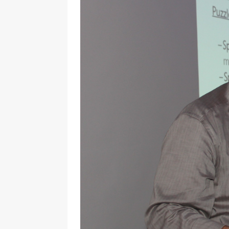
29.12.2020
NEWS
[ 24. Dezember 2020 ]
Selbst
WIRTSCHAFT
[ 17. März 2020 ]
Nützliche In
sind!
WIRTSCHAFT
[ 17. März 2020 ]
Wichtige Inf
Schutzschild für Beschäftigte
[ 18. Dezember 2019 ]
Der Mit
WIRTSCHAFT