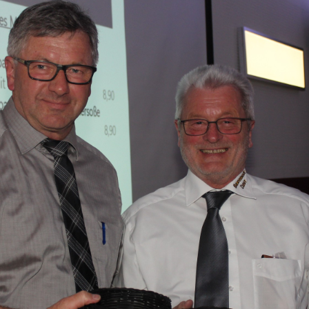
ändigen und freien Mitarbeitern mehr Raum geben wegen Corona
formationen für Unternehmen die von der Corona-Krise betroffen
ormationen über das von der Bundesregierung veröffentlichte
 und Unternehmen
WIRTSCHAFT
arbeiter*in als Kraft für neue Konzepte und Innovationen