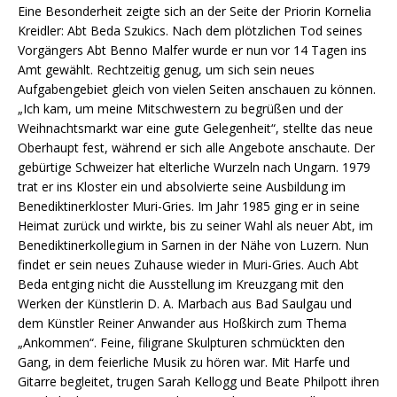
Eine Besonderheit zeigte sich an der Seite der Priorin Kornelia
Kreidler: Abt Beda Szukics. Nach dem plötzlichen Tod seines
Vorgängers Abt Benno Malfer wurde er nun vor 14 Tagen ins
Amt gewählt. Rechtzeitig genug, um sich sein neues
Aufgabengebiet gleich von vielen Seiten anschauen zu können.
„Ich kam, um meine Mitschwestern zu begrüßen und der
Weihnachtsmarkt war eine gute Gelegenheit“, stellte das neue
Oberhaupt fest, während er sich alle Angebote anschaute. Der
gebürtige Schweizer hat elterliche Wurzeln nach Ungarn. 1979
trat er ins Kloster ein und absolvierte seine Ausbildung im
Benediktinerkloster Muri-Gries. Im Jahr 1985 ging er in seine
Heimat zurück und wirkte, bis zu seiner Wahl als neuer Abt, im
Benediktinerkollegium in Sarnen in der Nähe von Luzern. Nun
findet er sein neues Zuhause wieder in Muri-Gries. Auch Abt
Beda entging nicht die Ausstellung im Kreuzgang mit den
Werken der Künstlerin D. A. Marbach aus Bad Saulgau und
dem Künstler Reiner Anwander aus Hoßkirch zum Thema
„Ankommen“. Feine, filigrane Skulpturen schmückten den
Gang, in dem feierliche Musik zu hören war. Mit Harfe und
Gitarre begleitet, trugen Sarah Kellogg und Beate Philpott ihren