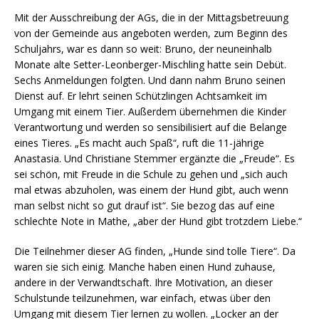
Mit der Ausschreibung der AGs, die in der Mittagsbetreuung
von der Gemeinde aus angeboten werden, zum Beginn des
Schuljahrs, war es dann so weit: Bruno, der neuneinhalb
Monate alte Setter-Leonberger-Mischling hatte sein Debüt.
Sechs Anmeldungen folgten. Und dann nahm Bruno seinen
Dienst auf. Er lehrt seinen Schützlingen Achtsamkeit im
Umgang mit einem Tier. Außerdem übernehmen die Kinder
Verantwortung und werden so sensibilisiert auf die Belange
eines Tieres. „Es macht auch Spaß“, ruft die 11-jährige
Anastasia. Und Christiane Stemmer ergänzte die „Freude“. Es
sei schön, mit Freude in die Schule zu gehen und „sich auch
mal etwas abzuholen, was einem der Hund gibt, auch wenn
man selbst nicht so gut drauf ist“. Sie bezog das auf eine
schlechte Note in Mathe, „aber der Hund gibt trotzdem Liebe.“
Die Teilnehmer dieser AG finden, „Hunde sind tolle Tiere“. Da
waren sie sich einig. Manche haben einen Hund zuhause,
andere in der Verwandtschaft. Ihre Motivation, an dieser
Schulstunde teilzunehmen, war einfach, etwas über den
Umgang mit diesem Tier lernen zu wollen. „Locker an der