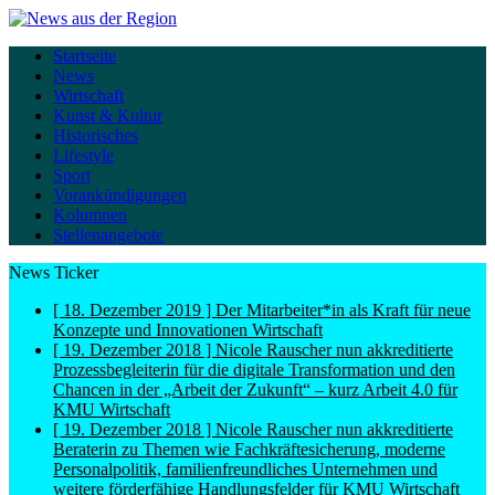
Startseite
News
Wirtschaft
Kunst & Kultur
Historisches
Lifestyle
Sport
Vorankündigungen
Kolumnen
Stellenangebote
News Ticker
[ 18. Dezember 2019 ]
Der Mitarbeiter*in als Kraft für neue
Konzepte und Innovationen
Wirtschaft
[ 19. Dezember 2018 ]
Nicole Rauscher nun akkreditierte
Prozessbegleiterin für die digitale Transformation und den
Chancen in der „Arbeit der Zukunft“ – kurz Arbeit 4.0 für
KMU
Wirtschaft
[ 19. Dezember 2018 ]
Nicole Rauscher nun akkreditierte
Beraterin zu Themen wie Fachkräftesicherung, moderne
Personalpolitik, familienfreundliches Unternehmen und
weitere förderfähige Handlungsfelder für KMU
Wirtschaft