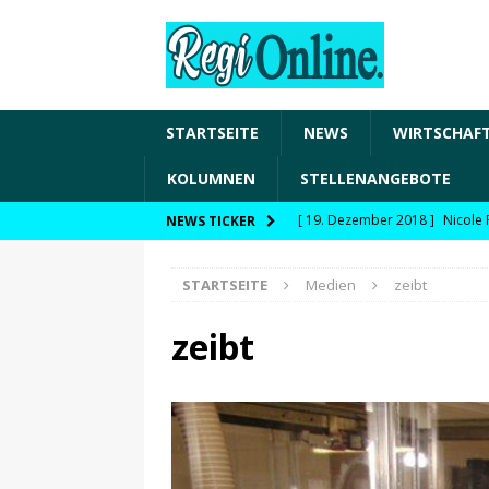
STARTSEITE
NEWS
WIRTSCHAF
KOLUMNEN
STELLENANGEBOTE
[ 19. Dezember 2018 ]
Nicole 
NEWS TICKER
Transformation und den Chancen
STARTSEITE
Medien
zeibt
WIRTSCHAFT
[ 19. Dezember 2018 ]
Nicole 
zeibt
Fachkräftesicherung, moderne 
förderfähige Handlungsfelder
[ 8. April 2021 ]
FDP Schwaben 
[ 30. Dezember 2020 ]
FDP wil