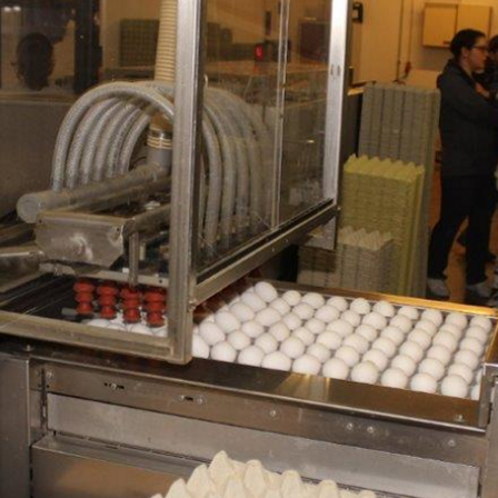
ändigen und freien Mitarbeitern mehr Raum geben wegen Corona
formationen für Unternehmen die von der Corona-Krise betroffen
ormationen über das von der Bundesregierung veröffentlichte
 und Unternehmen
WIRTSCHAFT
arbeiter*in als Kraft für neue Konzepte und Innovationen