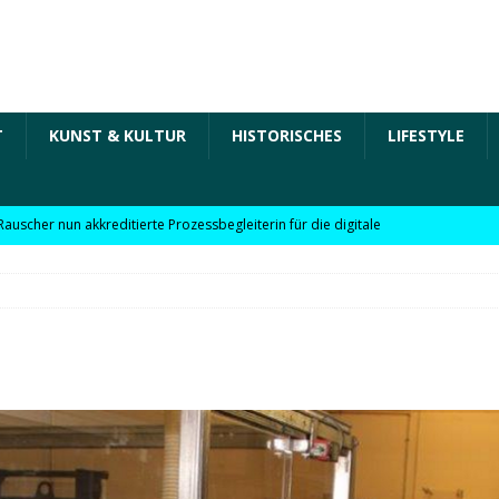
T
KUNST & KULTUR
HISTORISCHES
LIFESTYLE
Rauscher nun akkreditierte Prozessbegleiterin für die digitale
 in der „Arbeit der Zukunft“ – kurz Arbeit 4.0 für KMU
Rauscher nun akkreditierte Beraterin zu Themen wie
Personalpolitik, familienfreundliches Unternehmen und weitere
 für KMU
WIRTSCHAFT
möchte Einzelhandel bei Digitalisierung unterstützen
NEWS
l digitale Lösungen für den Einzelhandel Lindauer Zeitung –