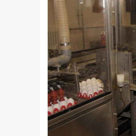
29.12.2020
NEWS
[ 24. Dezember 2020 ]
Selbst
WIRTSCHAFT
[ 17. März 2020 ]
Nützliche In
sind!
WIRTSCHAFT
[ 17. März 2020 ]
Wichtige Inf
Schutzschild für Beschäftigte
[ 18. Dezember 2019 ]
Der Mit
WIRTSCHAFT