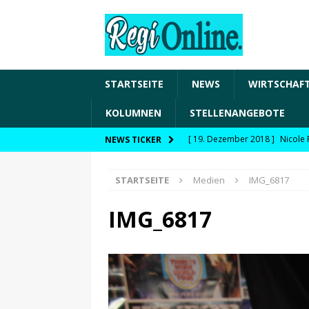
STARTSEITE
NEWS
WIRTSCHAF
KOLUMNEN
STELLENANGEBOTE
[ 19. Dezember 2018 ]
Nicole 
NEWS TICKER
Transformation und den Chancen
STARTSEITE
Medien
IMG_6817
WIRTSCHAFT
[ 19. Dezember 2018 ]
Nicole 
IMG_6817
Fachkräftesicherung, moderne 
förderfähige Handlungsfelder
[ 8. April 2021 ]
FDP Schwaben 
[ 30. Dezember 2020 ]
FDP wil