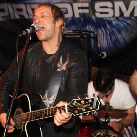
ändigen und freien Mitarbeitern mehr Raum geben wegen Corona
formationen für Unternehmen die von der Corona-Krise betroffen
ormationen über das von der Bundesregierung veröffentlichte
 und Unternehmen
WIRTSCHAFT
arbeiter*in als Kraft für neue Konzepte und Innovationen