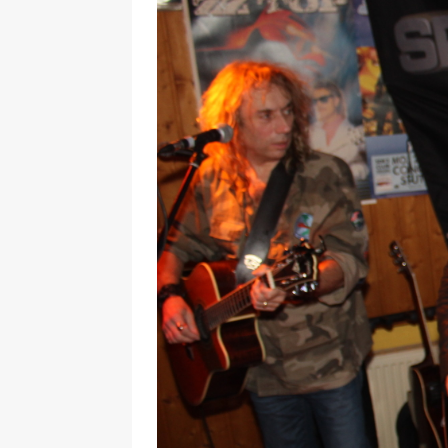
29.12.2020
NEWS
[ 24. Dezember 2020 ]
Selbst
WIRTSCHAFT
[ 17. März 2020 ]
Nützliche In
sind!
WIRTSCHAFT
[ 17. März 2020 ]
Wichtige Inf
Schutzschild für Beschäftigte
[ 18. Dezember 2019 ]
Der Mit
WIRTSCHAFT