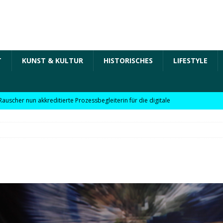
T
KUNST & KULTUR
HISTORISCHES
LIFESTYLE
Rauscher nun akkreditierte Prozessbegleiterin für die digitale
 in der „Arbeit der Zukunft“ – kurz Arbeit 4.0 für KMU
Rauscher nun akkreditierte Beraterin zu Themen wie
Personalpolitik, familienfreundliches Unternehmen und weitere
 für KMU
WIRTSCHAFT
möchte Einzelhandel bei Digitalisierung unterstützen
NEWS
l digitale Lösungen für den Einzelhandel Lindauer Zeitung –