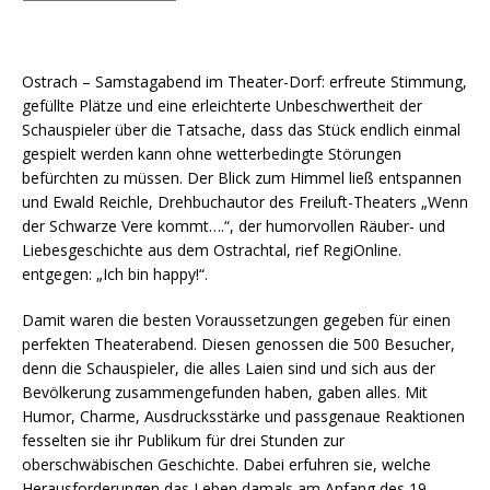
Ostrach – Samstagabend im Theater-Dorf: erfreute Stimmung,
gefüllte Plätze und eine erleichterte Unbeschwertheit der
Schauspieler über die Tatsache, dass das Stück endlich einmal
gespielt werden kann ohne wetterbedingte Störungen
befürchten zu müssen. Der Blick zum Himmel ließ entspannen
und Ewald Reichle, Drehbuchautor des Freiluft-Theaters „Wenn
der Schwarze Vere kommt….“, der humorvollen Räuber- und
Liebesgeschichte aus dem Ostrachtal, rief RegiOnline.
entgegen: „Ich bin happy!“.
Damit waren die besten Voraussetzungen gegeben für einen
perfekten Theaterabend. Diesen genossen die 500 Besucher,
denn die Schauspieler, die alles Laien sind und sich aus der
Bevölkerung zusammengefunden haben, gaben alles. Mit
Humor, Charme, Ausdrucksstärke und passgenaue Reaktionen
fesselten sie ihr Publikum für drei Stunden zur
oberschwäbischen Geschichte. Dabei erfuhren sie, welche
Herausforderungen das Leben damals am Anfang des 19.