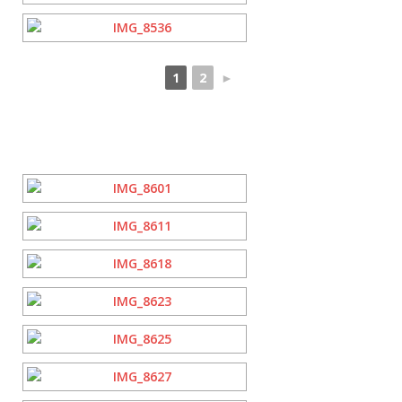
1
2
►
[ZEIGE EINE SLIDESHOW]