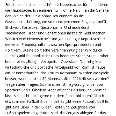
Für die einen ist es die schönste Nebensache, für die anderen
die Hauptsache. Ich erinnere nur – ohne Neid – an die Gehälter
der Spieler, der Funktionäre. Ich erinnere an die
Gewinnausschüttung, die so manchem einen Segen verheißt,
Stichwort Fanartikel, Gastronomie. Und auch durch
Nachrichten, Bilder und Sensationen lässt sich Geld machen.
Wirklich eine Nebensache? Und ganz und gar unpolitisch? Ich
denke an Freundschaften zwischen Sportpräsidenten und
Politikern: „Keine politische Vereinnahmung der WM durch
Putin.“ Wirklich unpolitisch? Polis bedeutet Stadt, Staat. Früher
bedeutet es „Burg“ – Akropolis = Oberstadt. Der religiöse,
wirtschaftliche und politische Mittelpunkt von Rom ist heute
ein Trümmerhaufen, das Forum Romanum. Werden die Spiele
besser, wenn es statt 32 Mannschaften 2026 48 sein werden?
Fragen über Fragen. So manches ist fragwürdig: Bilder von
Sportlern und Fußballern. Aber welcher Politiker und Sportler
lässt sich nicht auch gerne mit dem Papst ablichten? Ob ich
etwas in der Fußball-Bibel finde? Es gibt keine Fußballbibel!! Es
gibt eine Bibel, in der Bilder, Texte und Zeugnisse von
Fußballspielern abgedruckt sind, die Zeugnis ablegen für das