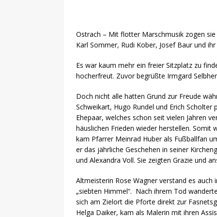
[ 24. Dezember 2020 ]
Selbstä
WIRTSCHAFT
Ostrach – Mit flotter Marschmusik zogen sie 
[ 17. März 2020 ]
Nützliche In
Karl Sommer, Rudi Kober, Josef Baur und ihr
sind!
WIRTSCHAFT
Es war kaum mehr ein freier Sitzplatz zu fin
hocherfreut. Zuvor begrüßte Irmgard Selbherr
[ 17. März 2020 ]
Wichtige Inf
Schutzschild für Beschäftigte
Doch nicht alle hatten Grund zur Freude währe
Schweikart, Hugo Rundel und Erich Scholter pr
[ 18. Dezember 2019 ]
Der Mit
Ehepaar, welches schon seit vielen Jahren ve
WIRTSCHAFT
häuslichen Frieden wieder herstellen. Somit 
kam Pfarrer Meinrad Huber als Fußballfan um
er das jährliche Geschehen in seiner Kirchen
und Alexandra Voll. Sie zeigten Grazie und a
Altmeisterin Rose Wagner verstand es auch 
„siebten Himmel“. Nach ihrem Tod wanderte 
sich am Zielort die Pforte direkt zur Fasnet
Helga Daiker, kam als Malerin mit ihren Assi