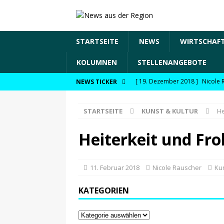
STARTSEITE
NEWS
WIRTSCHAF
KOLUMNEN
STELLENANGEBOTE
[ 19. Dezember 2018 ]
Nicole 
NEWS TICKER
Transformation und den Chancen
STARTSEITE
KUNST & KULTUR
He
WIRTSCHAFT
[ 19. Dezember 2018 ]
Nicole 
Heiterkeit und Fro
Fachkräftesicherung, moderne 
förderfähige Handlungsfelder
11. Februar 2018
Nicole Rauscher
Kun
[ 8. April 2021 ]
FDP Schwaben m
KATEGORIEN
[ 30. Dezember 2020 ]
FDP wil
29.12.2020
NEWS