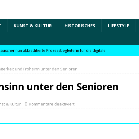
T
KUNST & KULTUR
HISTORISCHES
LIFESTYLE
Rauscher nun akkreditierte Prozessbegleiterin für die digitale
 in der „Arbeit der Zukunft“ – kurz Arbeit 4.0 für KMU
iterkeit und Frohsinn unter den Senioren
Rauscher nun akkreditierte Beraterin zu Themen wie
hsinn unter den Senioren
Personalpolitik, familienfreundliches Unternehmen und weitere
 für KMU
WIRTSCHAFT
st & Kultur
Kommentare deaktiviert
öchte Einzelhandel bei Digitalisierung unterstützen
NEWS
l digitale Lösungen für den Einzelhandel Lindauer Zeitung –