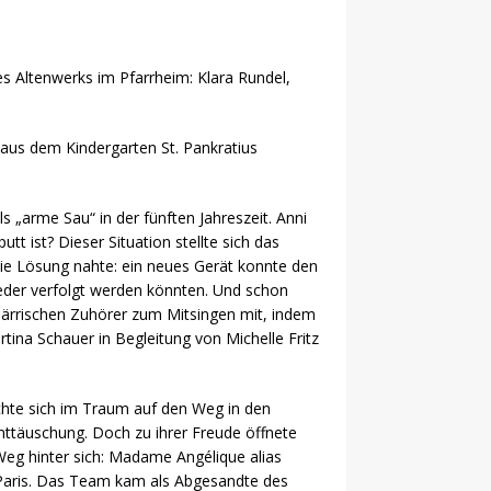
es Altenwerks im Pfarrheim: Klara Rundel,
 aus dem Kindergarten St. Pankratius
s „arme Sau“ in der fünften Jahreszeit. Anni
t ist? Dieser Situation stellte sich das
 die Lösung nahte: ein neues Gerät konnte den
wieder verfolgt werden könnten. Und schon
närrischen Zuhörer zum Mitsingen mit, indem
tina Schauer in Begleitung von Michelle Fritz
chte sich im Traum auf den Weg in den
ttäuschung. Doch zu ihrer Freude öffnete
 Weg hinter sich: Madame Angélique alias
us Paris. Das Team kam als Abgesandte des