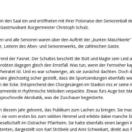
ndigen und freien Mitarbeitern mehr Raum geben wegen Corona
in den Saal ein und eröffneten mit ihrer Polonaise den Seniorenball d
formationen für Unternehmen die von der Corona-Krise betroffen
 Gastmusikant Bürgermeister Christoph Schulz.
den und alle Senioren waren über den Auftritt der „bunten Mäschkerle“
, Leiterin des Alten- und Seniorenwerks, die zahlreichen Gäste.
ormationen über das von der Bundesregierung veröffentlichte
 und Unternehmen
WIRTSCHAFT
nd der Fasnet. Der Schultes beschritt die Bütt und klagte sein Leid al
obten dagegen gleich den Ernstfall. Was tun, wenn der Fernseher kaput
arbeiter*in als Kraft für neue Konzepte und Innovationen
rheiratet ist. Und es war schwieriger, als sie zunächst dachten. Doch
wäre gleichzeitig sicher gestellt, dass die Sportsendungen ebenfalls 
 die Ecke. Entsprechend den Chorgesängen im Stadion riss er seine 
gemeinde in rhythmische Melodien verpackte. Etwas fürs Auge bot Mar
nspruchsvolle Akrobatik, was die Zuschauer begeisterte.
in diesem Jahr gekonnt, das Publikum zum Lachen zu bringen. Sie ma
sie vom ersten bis zum siebten Himmel und erlebte dabei manche En
sgesellschaft im Ostracher Pfarrheim. Sie hatte ebenfalls einen langen
stenten, dargestellt von Karl Ströbele und Anni Schweikart, direkt a