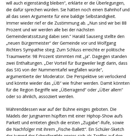
will auch eigenständig bleiben“, erklärte er die Überlegungen,
die dafür sprechen würden. Sie hätten noch einen Bahnhof und
all das seien Argumente für eine baldige Selbständigkeit.
Immer wieder rief er die Zustimmung ab. „Nun sind wir bei 88
Prozent und wir werden alle bei der nächsten
Gemeinderatssitzung dabei sein.“ Harald Sauseng stellte den
„neuen Bürgermeister“ der Gemeinde vor und Wolfgang
Richters Sympathie stieg. Zum Schluss erreichte er politische
Traumwerte: 98 Prozent stimmten mit „ja“. Dagegen standen
zwei Enthaltungen. „Der Vorteil für Burgweiler liegt darin, dass
das SIG von der Nummerntafel wegfallen würde“,
argumentierte der Moderator. Die Perspektive sei verlockend
und könnte wieder das „ÜB“ wie früher werden. Damit könnten
für die Region Begriffe wie „ÜBerragend“ oder „ÜBer allem“
oder so ähnlich, assoziiert werden.
Währenddessen war auf der Bühne einiges geboten. Die
Mädels der Jungnarren hüpften mit einer Hiphop-Show aufs
Parkett und ernteten gleich die ersten „Zugabe“-Rufe, sowie
die Nachfolger mit ihrem „Fische-Ballett“. Ein Schüler-Sketch
der Jugend der Schnellergilde erwies sich als Treffer auf den