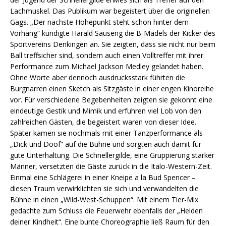
Lachmuskel. Das Publikum war begeistert über die originellen
Gags. „Der nächste Höhepunkt steht schon hinter dem
Vorhang“ kündigte Harald Sauseng die B-Mädels der Kicker des
Sportvereins Denkingen an. Sie zeigten, dass sie nicht nur beim
Ball treffsicher sind, sondern auch einen Volltreffer mit ihrer
Performance zum Michael Jackson Medley gelandet haben.
Ohne Worte aber dennoch ausdrucksstark führten die
Burgnarren einen Sketch als Sitzgäste in einer engen Kinoreihe
vor. Für verschiedene Begebenheiten zeigten sie gekonnt eine
eindeutige Gestik und Mimik und erfuhren viel Lob von den
zahlreichen Gästen, die begeistert waren von dieser Idee.
Später kamen sie nochmals mit einer Tanzperformance als
„Dick und Doof“ auf die Bühne und sorgten auch damit für
gute Unterhaltung. Die Schnellergilde, eine Gruppierung starker
Männer, versetzten die Gäste zurück in die Italo-Western-Zeit.
Einmal eine Schlägerei in einer Kneipe a la Bud Spencer –
diesen Traum verwirklichten sie sich und verwandelten die
Bühne in einen „Wild-West-Schuppen“. Mit einem Tier-Mix
gedachte zum Schluss die Feuerwehr ebenfalls der „Helden
deiner Kindheit“. Eine bunte Choreographie ließ Raum für den