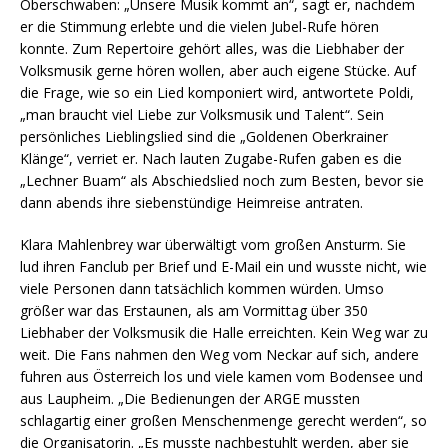
Oberschwaben: „Unsere Musik kommt an“, sagt er, nachdem
er die Stimmung erlebte und die vielen Jubel-Rufe hören
konnte. Zum Repertoire gehört alles, was die Liebhaber der
Volksmusik gerne hören wollen, aber auch eigene Stücke. Auf
die Frage, wie so ein Lied komponiert wird, antwortete Poldi,
„man braucht viel Liebe zur Volksmusik und Talent“. Sein
persönliches Lieblingslied sind die „Goldenen Oberkrainer
Klänge“, verriet er. Nach lauten Zugabe-Rufen gaben es die
„Lechner Buam“ als Abschiedslied noch zum Besten, bevor sie
dann abends ihre siebenstündige Heimreise antraten.
Klara Mahlenbrey war überwältigt vom großen Ansturm. Sie
lud ihren Fanclub per Brief und E-Mail ein und wusste nicht, wie
viele Personen dann tatsächlich kommen würden. Umso
größer war das Erstaunen, als am Vormittag über 350
Liebhaber der Volksmusik die Halle erreichten. Kein Weg war zu
weit. Die Fans nahmen den Weg vom Neckar auf sich, andere
fuhren aus Österreich los und viele kamen vom Bodensee und
aus Laupheim. „Die Bedienungen der ARGE mussten
schlagartig einer großen Menschenmenge gerecht werden“, so
die Organisatorin. „Es musste nachbestuhlt werden, aber sie