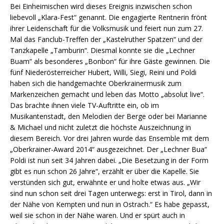
Bei Einheimischen wird dieses Ereignis inzwischen schon
liebevoll „Klara-Fest“ genannt. Die engagierte Rentnerin frönt
ihrer Leidenschaft für die Volksmusik und feiert nun zum 27.
Mal das Fanclub-Treffen der „Kastelruther Spatzen“ und der
Tanzkapelle „Tamburin“. Diesmal konnte sie die „Lechner
Buam“ als besonderes „Bonbon“ für ihre Gäste gewinnen. Die
fünf Niederösterreicher Hubert, Willi, Siegi, Reini und Poldi
haben sich die handgemachte Oberkrainermusik zum
Markenzeichen gemacht und leben das Motto „absolut live“.
Das brachte ihnen viele TV-Auftritte ein, ob im
Musikantenstadt, den Melodien der Berge oder bei Marianne
& Michael und nicht zuletzt die höchste Auszeichnung in
diesem Bereich. Vor drei Jahren wurde das Ensemble mit dem
„Oberkrainer-Award 2014“ ausgezeichnet. Der „Lechner Bua“
Poldi ist nun seit 34 Jahren dabei. „Die Besetzung in der Form
gibt es nun schon 26 Jahre“, erzählt er über die Kapelle. Sie
verstünden sich gut, erwähnte er und holte etwas aus. „Wir
sind nun schon seit drei Tagen unterwegs: erst in Tirol, dann in
der Nähe von Kempten und nun in Ostrach.“ Es habe gepasst,
weil sie schon in der Nähe waren. Und er spürt auch in