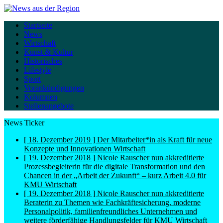
Startseite
News
Wirtschaft
Kunst & Kultur
Historisches
Lifestyle
Sport
Vorankündigungen
Kolumnen
Stellenangebote
News Ticker
[ 18. Dezember 2019 ]
Der Mitarbeiter*in als Kraft für neue
Konzepte und Innovationen
Wirtschaft
[ 19. Dezember 2018 ]
Nicole Rauscher nun akkreditierte
Prozessbegleiterin für die digitale Transformation und den
Chancen in der „Arbeit der Zukunft“ – kurz Arbeit 4.0 für
KMU
Wirtschaft
[ 19. Dezember 2018 ]
Nicole Rauscher nun akkreditierte
Beraterin zu Themen wie Fachkräftesicherung, moderne
Personalpolitik, familienfreundliches Unternehmen und
weitere förderfähige Handlungsfelder für KMU
Wirtschaft