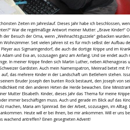
chönsten Zeiten im Jahreslauf. Dieses Jahr habe ich beschlossen, wen
hten?“ War die regelmäßige Antwort meiner Mutter: „Brave Kinder!“ 
 der Besuch der Oma, wenn „Weihnachtsguzzele“ gebacken wurden. 
 Wohnzimmer. Seit vielen Jahren ist es für mich selbst der Aufbau de
Pleyer aus Sigmaringendorf, die auch die dortige Krippe und im Krank
ei Adam und Eva an, sozusagen ganz am Anfang. Und sie endet auch n
nige. In meiner Krippe finden sich Martin Luther, neben Athenagoras 
chweizer Gardisten. Auch mein Namenspatron, Meinrad betet mit Fran
s auf, das mehrere Kinder in der Landschaft um Betlehem stehen. Issa
 seinem Bruder Joseph den bunten Rock bestaunt, den Joseph von sei
tändlichkeit mit den anderen Hirten die Herde bewachen. Eine Ministran
ner Mutter Elisabeth. Kinder, dieses Jahr das Thema für meine Kripp
oder immer beschäftigen muss. Auch und gerade im Blick auf das Kind 
 Holz machen, Maria am Spinnrad. Bei der Arbeit, sozusagen, im Alltag.
t ankommen. Heute will er bei Ihnen, bei mir ankommen. Will er uns 
uns wachend antreffen? Einen gesegneten Advent!