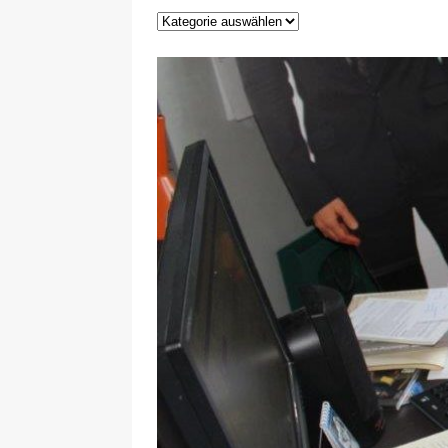
29.12.2020
NEWS
[ 24. Dezember 2020 ]
Selbst
WIRTSCHAFT
[ 17. März 2020 ]
Nützliche In
sind!
WIRTSCHAFT
[ 17. März 2020 ]
Wichtige Inf
Schutzschild für Beschäftigte
[ 18. Dezember 2019 ]
Der Mit
WIRTSCHAFT