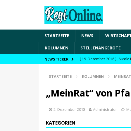
STARTSEITE
NEWS
WIRTSCHAF
KOLUMNEN
STELLENANGEBOTE
[ 19. Dezember 2018 ]
Nicole 
NEWS TICKER
Transformation und den Chancen
STARTSEITE
KOLUMNEN
MEINRA
WIRTSCHAFT
[ 19. Dezember 2018 ]
Nicole 
„MeinRat“ von Pfa
Fachkräftesicherung, moderne 
förderfähige Handlungsfelder
2. Dezember 2018
Administrator
Me
[ 8. April 2021 ]
FDP Schwaben 
KATEGORIEN
[ 30. Dezember 2020 ]
FDP wil