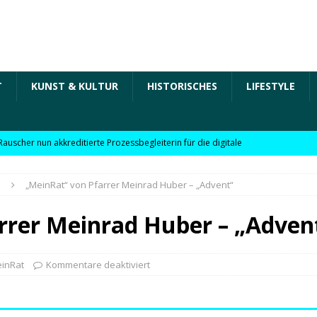
T
KUNST & KULTUR
HISTORISCHES
LIFESTYLE
Rauscher nun akkreditierte Prozessbegleiterin für die digitale
 in der „Arbeit der Zukunft“ – kurz Arbeit 4.0 für KMU
T
„MeinRat“ von Pfarrer Meinrad Huber – „Advent“
Rauscher nun akkreditierte Beraterin zu Themen wie
rrer Meinrad Huber – „Adven
Personalpolitik, familienfreundliches Unternehmen und weitere
 für KMU
WIRTSCHAFT
inRat
Kommentare deaktiviert
möchte Einzelhandel bei Digitalisierung unterstützen
NEWS
l digitale Lösungen für den Einzelhandel Lindauer Zeitung –