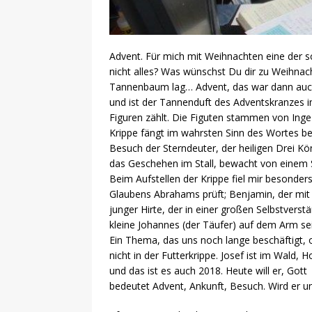
Advent. Für mich mit Weihnachten eine der s
nicht alles? Was wünschst Du dir zu Weihnac
Tannenbaum lag… Advent, das war dann auch
und ist der Tannenduft des Adventskranzes im
Figuren zählt. Die Figuten stammen von Inge 
Krippe fängt im wahrsten Sinn des Wortes b
Besuch der Sterndeuter, der heiligen Drei Kö
das Geschehen im Stall, bewacht von einem S
Beim Aufstellen der Krippe fiel mir besonder
Glaubens Abrahams prüft; Benjamin, der mit
junger Hirte, der in einer großen Selbstvers
kleine Johannes (der Täufer) auf dem Arm sei
Ein Thema, das uns noch lange beschäftigt, 
nicht in der Futterkrippe. Josef ist im Wald,
und das ist es auch 2018. Heute will er, Got
bedeutet Advent, Ankunft, Besuch. Wird er 