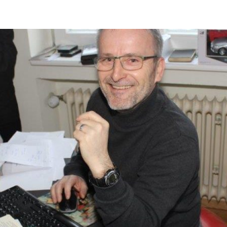
ändigen und freien Mitarbeitern mehr Raum geben wegen Corona
formationen für Unternehmen die von der Corona-Krise betroffen
ormationen über das von der Bundesregierung veröffentlichte
 und Unternehmen
WIRTSCHAFT
arbeiter*in als Kraft für neue Konzepte und Innovationen