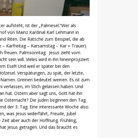
r aufsteht, ist der „Palmesel.“Wer als
schof von Mainz Kardinal Karl Lehmann in
 und Riten. Die Rätsche zum Beispiel, die ab
 – Karfreitag – Karsamstag – Kar = Trauer)
ch freuen. Palmsonntag. Jesus zieht vom
t sein will. Vieles wird in ihn hineinprojiziert
em Esel!! Und weil er später bei den
lzesel. Verspätungen, zu spät, der letzte,
n Namen. Greinen bedeutet weinen. Es ist zum
 verlassen, im Stich gelassen haben. Und
n hat. Ostern aber sagt uns, Gott hat ihn
 die Osternacht? Die Juden beginnen den Tag
nd der 3. Tag. Eine interessante Woche also.
n, was Jesus widerfährt, Freude, Jubel
e Zeit aber auch der Hoffnung. Frühling,
 hat Jesus getragen. Und das braucht es