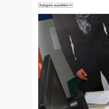
29.12.2020
NEWS
[ 24. Dezember 2020 ]
Selbst
WIRTSCHAFT
[ 17. März 2020 ]
Nützliche In
sind!
WIRTSCHAFT
[ 17. März 2020 ]
Wichtige Inf
Schutzschild für Beschäftigte
[ 18. Dezember 2019 ]
Der Mit
WIRTSCHAFT