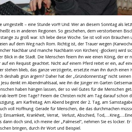
mgestellt – eine Stunde vor!!! Und: Wer an diesem Sonntag als letzte
el“, heißt es in anderen Regionen. So geschehen, dem verstorbenen Bi
lmstange zu groß war. Ich liebe diese Woche. Sie ist voll von Bräuchen
eien auf dem Weg nach Rom. Richtig ist, der Trauer wegen (Karwoche
ancher Nachbar und manche Nachbarin von Kirchen( -glocken) wird si
r Blick in die Stadt. Die Menschen feiern ihn wie einen König, der er nich
f ein Requisit geachtet. Nicht auf einem Pferd reitet er ein, auf ein
 stehen blieb, das ganze verzögerte, ersetzte man ihn durch einen Ho
ch deshalb grün ärgern? Daher hat der „Gründonnerstag“ nicht seine
Jesu denkt im Abendmahlsaal, wie ihn die Jünger im Garten Getsemani
enschen haben hängen lassen, der so viel Gutes für die Menschen geta
Grab leer!!! Drei Tage? Feiern die Christen nicht am Tag darauf schon
uzigung, am Karfreitag. Am Abend beginnt der 2. Tag, am Samstagabe
 auch voll Hoffnung. Gerade für Menschen, die das durchmachen müsse
!); Einsamkeit, Krankheit, Verrat, Verlust, Abschied, Tod,….Krieg,….Ein
s dann doch sind, ich meine der „Palmesel“, nehmen Sie es locker. Er
chen bringen, durch ihr Wort und Beispiel.