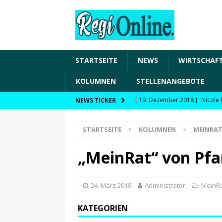
STARTSEITE
NEWS
WIRTSCHAF
KOLUMNEN
STELLENANGEBOTE
[ 19. Dezember 2018 ]
Nicole 
NEWS TICKER
Transformation und den Chancen
STARTSEITE
KOLUMNEN
MEINRA
WIRTSCHAFT
[ 19. Dezember 2018 ]
Nicole 
„MeinRat“ von Pfa
Fachkräftesicherung, moderne 
förderfähige Handlungsfelder
24. März 2018
Administrator
MeinR
[ 8. April 2021 ]
FDP Schwaben 
KATEGORIEN
[ 30. Dezember 2020 ]
FDP wil