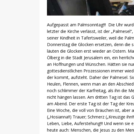
Aufgepasst am Palmsonntag!!! Die Uhr wurde u
letzter die Kirche verlässt, ist der „Palmes
seiner Kindheit in Tafertsweiler, weil die Pa
Donnerstag die Glocken ersetzen, denn die s
läuten die Glocken erst wieder an Ostern. M
Ölberg in die Stadt Jerusalem ein, ein herrliche
an Hoffnungen und Wünschen. Hätten sie nur au
gottesdienstlichen Prozessionen immer wieder
der kommt, aufsteht. Daher der Palmesel. Si
Heulen, Flennen, wenn man an den Abschied 
noch schlimmer der Karfreitag, als ihn die M
nicht hängen lassen. Am dritten Tag ist das 
am Abend. Der erste Tag ist der Tag der Kre
Eine Woche, die voll von Bräuchen ist, aber
(„Hosianna!!) Trauer; Schmerz („Kreuzige ihn!
Leben, Liebe, Auferstehung!!! Und wenn sie e
heute auch: Menschen, die Jesus zu den Mens