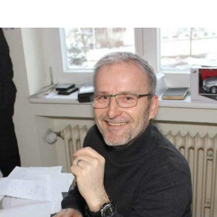
ändigen und freien Mitarbeitern mehr Raum geben wegen Corona
formationen für Unternehmen die von der Corona-Krise betroffen
ormationen über das von der Bundesregierung veröffentlichte
 und Unternehmen
WIRTSCHAFT
arbeiter*in als Kraft für neue Konzepte und Innovationen