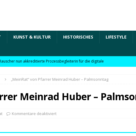
T
KUNST & KULTUR
HISTORISCHES
LIFESTYLE
Rauscher nun akkreditierte Prozessbegleiterin für die digitale
 in der „Arbeit der Zukunft“ – kurz Arbeit 4.0 für KMU
T
„MeinRat“ von Pfarrer Meinrad Huber – Palmsonntag
Rauscher nun akkreditierte Beraterin zu Themen wie
rrer Meinrad Huber – Palms
Personalpolitik, familienfreundliches Unternehmen und weitere
 für KMU
WIRTSCHAFT
at
Kommentare deaktiviert
möchte Einzelhandel bei Digitalisierung unterstützen
NEWS
l digitale Lösungen für den Einzelhandel Lindauer Zeitung –