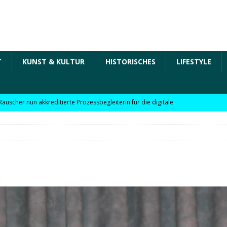
T
KUNST & KULTUR
HISTORISCHES
LIFESTYLE
Rauscher nun akkreditierte Prozessbegleiterin für die digitale
 in der „Arbeit der Zukunft“ – kurz Arbeit 4.0 für KMU
Rauscher nun akkreditierte Beraterin zu Themen wie
Personalpolitik, familienfreundliches Unternehmen und weitere
 für KMU
WIRTSCHAFT
möchte Einzelhandel bei Digitalisierung unterstützen
NEWS
l digitale Lösungen für den Einzelhandel Lindauer Zeitung –