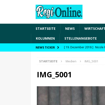
STARTSEITE
NEWS
WIRTSCHAF
KOLUMNEN
STELLENANGEBOTE
[ 19. Dezember 2018 ]
Nicole 
NEWS TICKER
Transformation und den Chancen
STARTSEITE
Medien
IMG_5001
WIRTSCHAFT
[ 19. Dezember 2018 ]
Nicole 
IMG_5001
Fachkräftesicherung, moderne 
förderfähige Handlungsfelder
[ 8. April 2021 ]
FDP Schwaben 
[ 30. Dezember 2020 ]
FDP wil