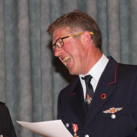
ändigen und freien Mitarbeitern mehr Raum geben wegen Corona
formationen für Unternehmen die von der Corona-Krise betroffen
ormationen über das von der Bundesregierung veröffentlichte
 und Unternehmen
WIRTSCHAFT
arbeiter*in als Kraft für neue Konzepte und Innovationen