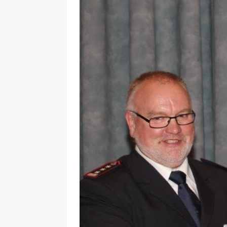
29.12.2020
NEWS
[ 24. Dezember 2020 ]
Selbst
WIRTSCHAFT
[ 17. März 2020 ]
Nützliche In
sind!
WIRTSCHAFT
[ 17. März 2020 ]
Wichtige Inf
Schutzschild für Beschäftigte
[ 18. Dezember 2019 ]
Der Mit
WIRTSCHAFT