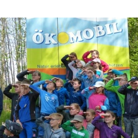
ändigen und freien Mitarbeitern mehr Raum geben wegen Corona
formationen für Unternehmen die von der Corona-Krise betroffen
ormationen über das von der Bundesregierung veröffentlichte
 und Unternehmen
WIRTSCHAFT
arbeiter*in als Kraft für neue Konzepte und Innovationen