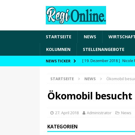
STARTSEITE
NEWS
WIRTSCHAF
KOLUMNEN
STELLENANGEBOTE
[ 19. Dezember 2018 ]
Nicole 
NEWS TICKER
Transformation und den Chancen
STARTSEITE
NEWS
Ökomobil besuc
WIRTSCHAFT
[ 19. Dezember 2018 ]
Nicole 
Ökomobil besucht 
Fachkräftesicherung, moderne 
förderfähige Handlungsfelder
27. April 2018
Administrator
News
[ 8. April 2021 ]
FDP Schwaben 
KATEGORIEN
[ 30. Dezember 2020 ]
FDP wil