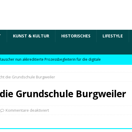
T
KUNST & KULTUR
HISTORISCHES
LIFESTYLE
Rauscher nun akkreditierte Prozessbegleiterin für die digitale
 in der „Arbeit der Zukunft“ – kurz Arbeit 4.0 für KMU
ht die Grundschule Burgweiler
Rauscher nun akkreditierte Beraterin zu Themen wie
die Grundschule Burgweiler
Personalpolitik, familienfreundliches Unternehmen und weitere
 für KMU
WIRTSCHAFT
Kommentare deaktiviert
möchte Einzelhandel bei Digitalisierung unterstützen
NEWS
l digitale Lösungen für den Einzelhandel Lindauer Zeitung –