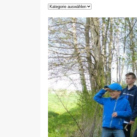
29.12.2020
NEWS
[ 24. Dezember 2020 ]
Selbst
WIRTSCHAFT
[ 17. März 2020 ]
Nützliche In
sind!
WIRTSCHAFT
[ 17. März 2020 ]
Wichtige Inf
Schutzschild für Beschäftigte
[ 18. Dezember 2019 ]
Der Mit
WIRTSCHAFT