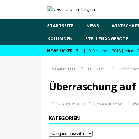
STARTSEITE
NEWS
WIRTSCHAF
KOLUMNEN
STELLENANGEBOTE
[ 19. Dezember 2018 ]
Nicole 
NEWS TICKER
Transformation und den Chancen
STARTSEITE
LIFESTYLE
Überrasch
WIRTSCHAFT
[ 19. Dezember 2018 ]
Nicole 
Überraschung auf 
Fachkräftesicherung, moderne 
förderfähige Handlungsfelder
17. August 2018
Nicole Rauscher
Life
[ 8. April 2021 ]
FDP Schwaben m
KATEGORIEN
[ 30. Dezember 2020 ]
FDP wil
29.12.2020
NEWS