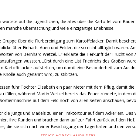
ndigen und freien Mitarbeitern mehr Raum geben wegen Corona
wartete auf die Jugendlichen, die alles über die Kartoffel vom Bauer 
formationen für Unternehmen die von der Corona-Krise betroffen
ten manche Überraschung und viele einzigartige Erlebnisse.
ie Gruppe über die Flurbereinigung zum Kartoffelacker. Damit bescher
cke über Einharts Auen und Felder, die so nicht alltäglich waren. 
ormationen über das von der Bundesregierung veröffentlichte
orten von Bernhard Wetzel. Er erklärte die Herkunft der Frucht von A
 und Unternehmen
WIRTSCHAFT
anzufangen wussten. „Erst durch eine List Friedrichs des Großen wurde 
 am Kartoffelacker aufstellten, um damit eine Besonderheit zum Ausdr
arbeiter*in als Kraft für neue Konzepte und Innovationen
 Knolle auch genannt wird, zu stibitzen.
essen fuhr Tochter Elisabeth ein paar Meter mit dem Pflug, damit di
 füllen, während Martin Wetzel bereits das Feuer zündete, in dem di
e Sortiermaschine auf dem Feld noch von allen Seiten anschauen, bevo
or die Jungs und Mädels zu einer Traktortour auf dem Acker ein. Das w
pliniert ihre Runden und brachen dann auf zur Fahrt zurück auf den Hof
er, die sie sich nach einer Besichtigung der Lagerhallen und den ver
[ZEIGE VORSCHAUBILDER]