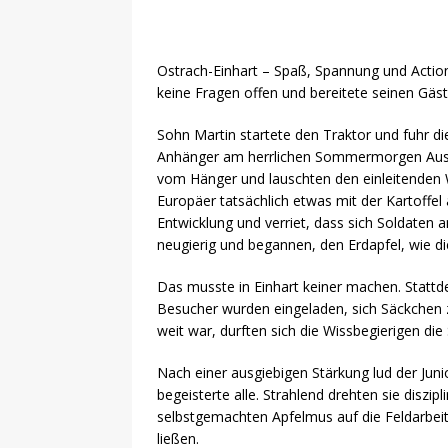
[ 24. Dezember 2020 ]
Selbstä
WIRTSCHAFT
Ostrach-Einhart – Spaß, Spannung und Action 
[ 17. März 2020 ]
Nützliche In
keine Fragen offen und bereitete seinen Gäs
sind!
WIRTSCHAFT
Sohn Martin startete den Traktor und fuhr d
Anhänger am herrlichen Sommermorgen Ausbli
[ 17. März 2020 ]
Wichtige Inf
vom Hänger und lauschten den einleitenden W
Schutzschild für Beschäftigte
Europäer tatsächlich etwas mit der Kartoffel 
Entwicklung und verriet, dass sich Soldaten
[ 18. Dezember 2019 ]
Der Mit
neugierig und begannen, den Erdapfel, wie die
WIRTSCHAFT
Das musste in Einhart keiner machen. Stattd
Besucher wurden eingeladen, sich Säckchen zu
weit war, durften sich die Wissbegierigen di
Nach einer ausgiebigen Stärkung lud der Juni
begeisterte alle. Strahlend drehten sie diszi
selbstgemachten Apfelmus auf die Feldarbeit
ließen.