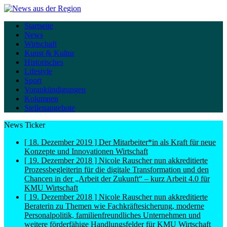
Startseite
News
Wirtschaft
Kunst & Kultur
Historisches
Lifestyle
Sport
Vorankündigungen
Kolumnen
Stellenangebote
News Ticker
[ 18. Dezember 2019 ]
Der Mitarbeiter*in als Kraft für neue
Konzepte und Innovationen
Wirtschaft
[ 19. Dezember 2018 ]
Nicole Rauscher nun akkreditierte
Prozessbegleiterin für die digitale Transformation und den
Chancen in der „Arbeit der Zukunft“ – kurz Arbeit 4.0 für
KMU
Wirtschaft
[ 19. Dezember 2018 ]
Nicole Rauscher nun akkreditierte
Beraterin zu Themen wie Fachkräftesicherung, moderne
Personalpolitik, familienfreundliches Unternehmen und
weitere förderfähige Handlungsfelder für KMU
Wirtschaft