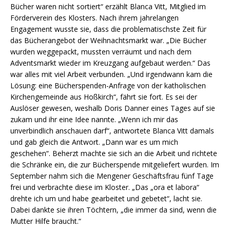
Bücher waren nicht sortiert“ erzählt Blanca Vitt, Mitglied im
Förderverein des Klosters. Nach ihrem jahrelangen
Engagement wusste sie, dass die problematischste Zeit für
das Bücherangebot der Weihnachtsmarkt war. „Die Bücher
wurden weggepackt, mussten verräumt und nach dem
Adventsmarkt wieder im Kreuzgang aufgebaut werden.“ Das
war alles mit viel Arbeit verbunden. „Und irgendwann kam die
Lösung: eine Bücherspenden-Anfrage von der katholischen
Kirchengemeinde aus Hoßkirch“, fährt sie fort. Es sei der
Auslöser gewesen, weshalb Doris Danner eines Tages auf sie
zukam und ihr eine Idee nannte. „Wenn ich mir das
unverbindlich anschauen darf“, antwortete Blanca Vitt damals
und gab gleich die Antwort. „Dann war es um mich
geschehen“. Beherzt machte sie sich an die Arbeit und richtete
die Schränke ein, die zur Bücherspende mitgeliefert wurden. Im
September nahm sich die Mengener Geschäftsfrau fünf Tage
frei und verbrachte diese im Kloster. „Das „ora et labora“
drehte ich um und habe gearbeitet und gebetet“, lacht sie.
Dabei dankte sie ihren Töchtern, „die immer da sind, wenn die
Mutter Hilfe braucht.“