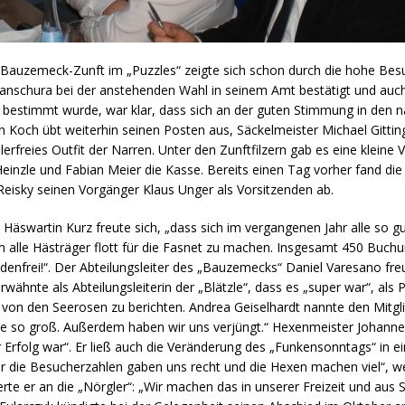
uzemeck-Zunft im „Puzzles“ zeigte sich schon durch die hohe Besuch
Wanschura bei der anstehenden Wahl in seinem Amt bestätigt und auch 
 bestimmt wurde, war klar, dass sich an der guten Stimmung in den nä
en Koch übt weiterhin seinen Posten aus, Säckelmeister Michael Gittin
lerfreies Outfit der Narren. Unter den Zunftfilzern gab es eine kleine
 Heinzle und Fabian Meier die Kasse. Bereits einen Tag vorher fand 
 Reisky seinen Vorgänger Klaus Unger als Vorsitzenden ab.
. Häswartin Kurz freute sich, „dass sich im vergangenen Jahr alle so 
alle Hästräger flott für die Fasnet zu machen. Insgesamt 450 Buchun
uldenfrei!“. Der Abteilungsleiter des „Bauzemecks“ Daniel Varesano f
rwähnte als Abteilungsleiterin der „Blätzle“, dass es „super war“, als
 von den Seerosen zu berichten. Andrea Geiselhardt nannte den Mitglie
e so groß. Außerdem haben wir uns verjüngt.“ Hexenmeister Johannes 
er Erfolg war“. Er ließ auch die Veränderung des „Funkensonntags“ in
er die Besucherzahlen gaben uns recht und die Hexen machen viel“, w
lierte er an die „Nörgler“: „Wir machen das in unserer Freizeit und au