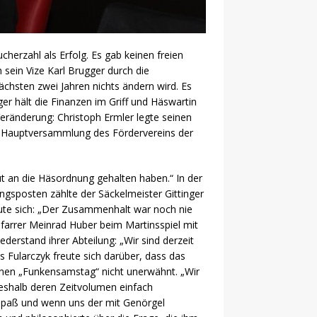
erzahl als Erfolg. Es gab keinen freien
sein Vize Karl Brugger durch die
chsten zwei Jahren nichts ändern wird. Es
ger hält die Finanzen im Griff und Häswartin
 Veränderung: Christoph Ermler legte seinen
die Hauptversammlung des Fördervereins der
gut an die Häsordnung gehalten haben.“ In der
gsposten zählte der Säckelmeister Gittinger
reute sich: „Der Zusammenhalt war noch nie
 Pfarrer Meinrad Huber beim Martinsspiel mit
derstand ihrer Abteilung: „Wir sind derzeit
Fularczyk freute sich darüber, dass das
 einen „Funkensamstag“ nicht unerwähnt. „Wir
eshalb deren Zeitvolumen einfach
s Spaß und wenn uns der mit Genörgel