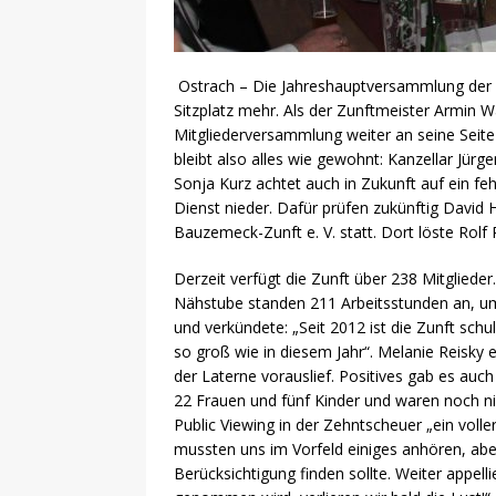
Ostrach – Die Jahreshauptversammlung der Ba
Sitzplatz mehr. Als der Zunftmeister Armin 
Mitgliederversammlung weiter an seine Seite
bleibt also alles wie gewohnt: Kanzellar Jürg
Sonja Kurz achtet auch in Zukunft auf ein feh
Dienst nieder. Dafür prüfen zukünftig David
Bauzemeck-Zunft e. V. statt. Dort löste Rolf
Derzeit verfügt die Zunft über 238 Mitglieder
Nähstube standen 211 Arbeitsstunden an, um 
und verkündete: „Seit 2012 ist die Zunft sch
so groß wie in diesem Jahr“. Melanie Reisky e
der Laterne vorauslief. Positives gab es auch
22 Frauen und fünf Kinder und waren noch ni
Public Viewing in der Zehntscheuer „ein voll
mussten uns im Vorfeld einiges anhören, ab
Berücksichtigung finden sollte. Weiter appel