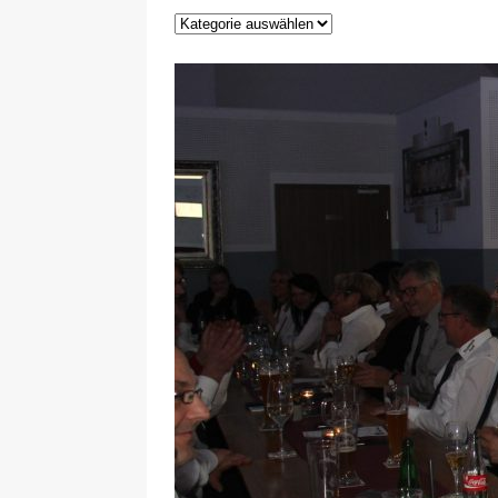
29.12.2020
NEWS
[ 24. Dezember 2020 ]
Selbst
WIRTSCHAFT
[ 17. März 2020 ]
Nützliche In
sind!
WIRTSCHAFT
[ 17. März 2020 ]
Wichtige Inf
Schutzschild für Beschäftigte
[ 18. Dezember 2019 ]
Der Mit
WIRTSCHAFT