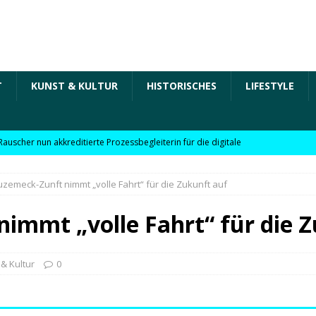
T
KUNST & KULTUR
HISTORISCHES
LIFESTYLE
Rauscher nun akkreditierte Prozessbegleiterin für die digitale
 in der „Arbeit der Zukunft“ – kurz Arbeit 4.0 für KMU
zemeck-Zunft nimmt „volle Fahrt“ für die Zukunft auf
Rauscher nun akkreditierte Beraterin zu Themen wie
immt „volle Fahrt“ für die 
Personalpolitik, familienfreundliches Unternehmen und weitere
 für KMU
WIRTSCHAFT
& Kultur
0
möchte Einzelhandel bei Digitalisierung unterstützen
NEWS
l digitale Lösungen für den Einzelhandel Lindauer Zeitung –