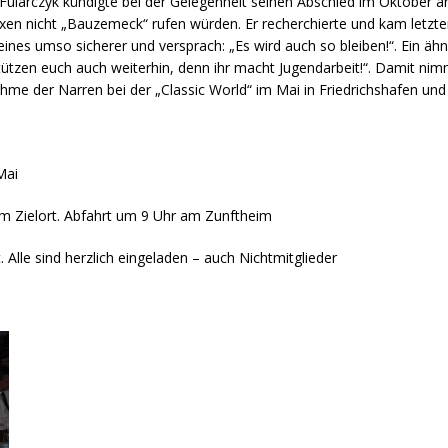
 Fularczyk kündigte bei der Gelegenheit seinen Abschied im Oktober an
en nicht „Bauzemeck“ rufen würden. Er recherchierte und kam letzten
nes umso sicherer und versprach: „Es wird auch so bleiben!“. Ein ähn
ützen euch auch weiterhin, denn ihr macht Jugendarbeit!“. Damit nimmt
me der Narren bei der „Classic World“ im Mai in Friedrichshafen und 
Mai
am Zielort. Abfahrt um 9 Uhr am Zunftheim
. Alle sind herzlich eingeladen – auch Nichtmitglieder