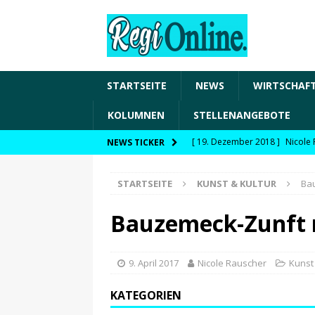
STARTSEITE
NEWS
WIRTSCHAF
KOLUMNEN
STELLENANGEBOTE
[ 19. Dezember 2018 ]
Nicole 
NEWS TICKER
Transformation und den Chancen
STARTSEITE
KUNST & KULTUR
Bau
WIRTSCHAFT
[ 19. Dezember 2018 ]
Nicole 
Bauzemeck-Zunft n
Fachkräftesicherung, moderne 
förderfähige Handlungsfelder
9. April 2017
Nicole Rauscher
Kunst 
[ 8. April 2021 ]
FDP Schwaben 
KATEGORIEN
[ 30. Dezember 2020 ]
FDP wil