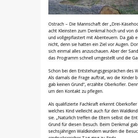
Ostrach – Die Mannschaft der „Drei-Käsehoc
acht Kleinsten zum Denkmal hoch und von do
und vollgepflastert mit Abenteuern. Da gab 
nicht, denn sie hatten ein Ziel vor Augen. D
sich einmal alles anzuschauen. Aber der San
das Programm schnell umgestellt und die Gas
Schon bei den Entstehungsgesprächen des Wa
Als damals die Frage auftrat, wo die Kinder
gab keinen Grund“, erzählte Oberkofler. Denn
um den Kontakt zu pflegen.
Als qualifizierte Fachkraft erkennt Oberkofle
welches Kind vielleicht auch für den Waldkin
sie. „Natürlich treffen die Eltern selbst di
Grund für diesen Besuch. Beim Denkmal gab e
sechsjährigen Waldkindern wurden die Besuc
eindrucksreicher Tag ging zu Ende.