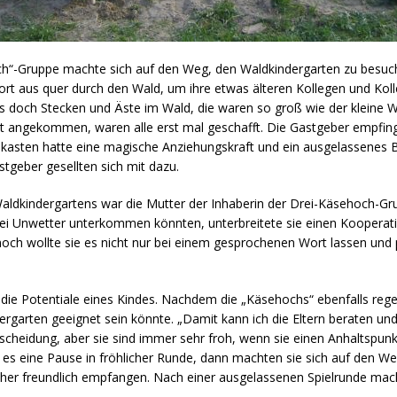
h“-Gruppe machte sich auf den Weg, den Waldkindergarten zu besuch
rt aus quer durch den Wald, um ihre etwas älteren Kollegen und Ko
es doch Stecken und Äste im Wald, die waren so groß wie der kleine 
ort angekommen, waren alle erst mal geschafft. Die Gastgeber empfing
dkasten hatte eine magische Anziehungskraft und ein ausgelassenes 
tgeber gesellten sich mit dazu.
ldkindergartens war die Mutter der Inhaberin der Drei-Käsehoch-Gru
 bei Unwetter unterkommen könnten, unterbreitete sie einen Kooperati
och wollte sie es nicht nur bei einem gesprochenen Wort lassen und p
r die Potentiale eines Kindes. Nachdem die „Käsehochs“ ebenfalls regel
dergarten geeignet sein könnte. „Damit kann ich die Eltern beraten u
e Entscheidung, aber sie sind immer sehr froh, wenn sie einen Anhalts
s eine Pause in fröhlicher Runde, dann machten sie sich auf den Weg
her freundlich empfangen. Nach einer ausgelassenen Spielrunde mach