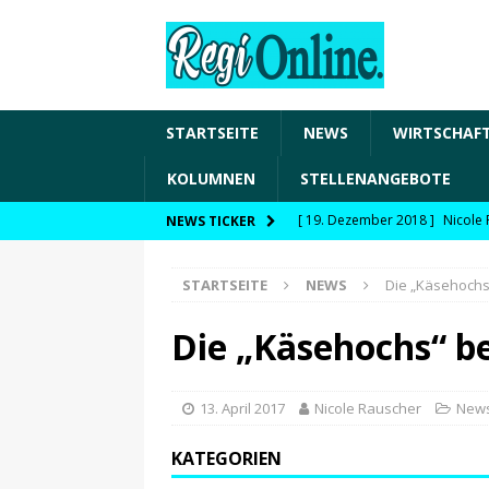
STARTSEITE
NEWS
WIRTSCHAF
KOLUMNEN
STELLENANGEBOTE
[ 19. Dezember 2018 ]
Nicole 
NEWS TICKER
Transformation und den Chancen
STARTSEITE
NEWS
Die „Käsehochs
WIRTSCHAFT
[ 19. Dezember 2018 ]
Nicole 
Die „Käsehochs“ b
Fachkräftesicherung, moderne 
förderfähige Handlungsfelder
13. April 2017
Nicole Rauscher
New
[ 8. April 2021 ]
FDP Schwaben 
KATEGORIEN
[ 30. Dezember 2020 ]
FDP wil