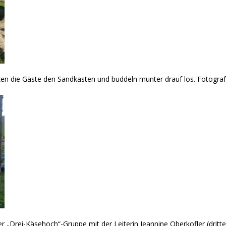
 die Gäste den Sandkasten und buddeln munter drauf los. Fotograf:
 „Drei-Käsehoch“-Gruppe mit der Leiterin Jeannine Oberkofler (dritte 