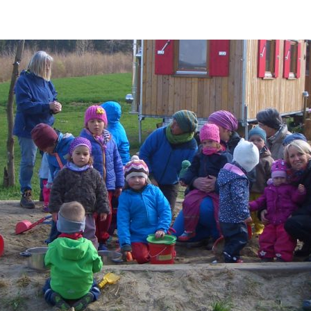
ändigen und freien Mitarbeitern mehr Raum geben wegen Corona
formationen für Unternehmen die von der Corona-Krise betroffen
ormationen über das von der Bundesregierung veröffentlichte
 und Unternehmen
WIRTSCHAFT
arbeiter*in als Kraft für neue Konzepte und Innovationen