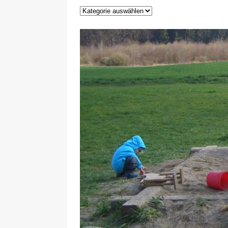
29.12.2020
NEWS
[ 24. Dezember 2020 ]
Selbst
WIRTSCHAFT
[ 17. März 2020 ]
Nützliche In
sind!
WIRTSCHAFT
[ 17. März 2020 ]
Wichtige Inf
Schutzschild für Beschäftigte
[ 18. Dezember 2019 ]
Der Mit
WIRTSCHAFT