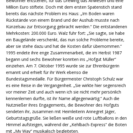
Bewohner entstehen, für das Drewing das Anwesen und eine
Million Euro stiftete. Doch mit dem ersten Spatenstich stand
bereits das nächste Problem ins Haus: „Im Boden waren
Rückstände von einem Brand und der Aushub musste nach
Künzelsau zur Entsorgung gebracht werden.“ Die entstandenen
Mehrkosten: 200.000 Euro. Walz fuhr fort: „Sie sagte, sie habe
ein Baugelände verschenkt, das nun solche Probleme bereite,
aber sie stehe dazu und hat die Kosten dafür übernommen.“
1995 endete ihre enge Zusammenarbeit, die im Herbst 1987
begann und sechs Bewohner konnten ins „Hofgut Müller“
einziehen. Am 7. Oktober 1995 wurde sie zur Ehrenbürgerin
ernannt und erhielt für ihr Werk ebenso die
Bundestagsmedaille. Für Bürgermeister Christoph Schulz war
es eine Reise in die Vergangenheit. „Sie wirkte hier segensreich
vor meiner Zeit und auch wenn ich sie nicht mehr persönlich
kennenlernen durfte, ist ihr Name allgegenwärtig.“ Auch die
Nutznießer ihres Engagements, die Bewohner des Hofguts
sendeten ihr, zusammen mit Heimleiterin Annegret Jäger,
Geburtstagsgrüße. Sie ließen weiße und rote Luftballons in den
Himmel aufsteigen, während der „Kehlbach-Express“ die Boten
mit „My Way“ musikalisch begleiteten.