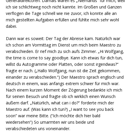
Generaldirektoren. Damals waren es „Niemands“ für mich, weil
ich sie schlichtweg noch nicht kannte. Im Großen und Ganzen
verflogen die Tage schnell wie nie zuvor, ich konnte alle an
mich gestellten Aufgaben erfüllen und fühlte mich sehr wohl
dabei.
Dann war es soweit: Der Tag der Abreise kam. Natürlich war
ich schon am Vormittag im Dienst um mich beim Maestro zu
verabschieden. Er rief mich zu sich aufs Zimmer. „Hi Wolfgang,
the time is come to say goodbye. Kann ich etwas für dich tun,
willst du Autogramme oder Platten, oder sonst irgendwas?“
fragte er nach. („Hallo Wolfgang, nun ist die Zeit gekommen,
einander zu verabschieden.“) Der Maestro sprach englisch und
deutsch in einem, was anfangs extrem schwer für mich war.
Nach einem kurzen Moment der Zögerung bedankte ich mich
für seinen Besuch und fragte ob ich wirklich einen Wunsch
äußern darf. „Natürlich, what can i do?” forderte mich der
Maestro auf. (Was kann ich tun?) „I want to see you back
soon” war meine Bitte. (“Ich möchte dich hier bald
wiedersehen”) So umarmten wir uns beide und
verabschiedeten uns voneinander.