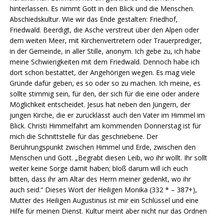
hinterlassen. Es nimmt Gott in den Blick und die Menschen.
Abschiedskultur. Wie wir das Ende gestalten: Friedhof,
Friedwald. Beerdigt, die Asche verstreut über den Alpen oder
dem weiten Meer, mit Kirchenvertretern oder Trauerprediger,
in der Gemeinde, in aller Stille, anonym. Ich gebe zu, ich habe
meine Schwierigkeiten mit dem Friedwald. Dennoch habe ich
dort schon bestattet, der Angehörigen wegen. Es mag viele
Gründe dafür geben, es so oder so zu machen. Ich meine, es
sollte stimmig sein, für den, der sich für die eine oder andere
Möglichkeit entscheidet. Jesus hat neben den Jüngern, der
jungen Kirche, die er zurücklässt auch den Vater im Himmel im
Blick. Christi Himmelfahrt am kommenden Donnerstag ist für
mich die Schnittstelle für das geschriebene. Der
Berührungspunkt zwischen Himmel und Erde, zwischen den
Menschen und Gott. „Begrabt diesen Leib, wo ihr wollt. Ihr sollt
weiter keine Sorge damit haben; bloß darum will ich euch
bitten, dass ihr am Altar des Herrn meiner gedenkt, wo ihr
auch seid.“ Dieses Wort der Heiligen Monika (332 * – 387+),
Mutter des Heiligen Augustinus ist mir ein Schlüssel und eine
Hilfe für meinen Dienst. Kultur meint aber nicht nur das Ordnen