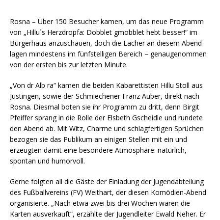
Rosna – Über 150 Besucher kamen, um das neue Programm
von „Hillu´s Herzdropfa: Dobblet gmobblet hebt besser!“ im
Bürgerhaus anzuschauen, doch die Lacher an diesem Abend
lagen mindestens im fünfstelligen Bereich – genaugenommen
von der ersten bis zur letzten Minute.
„Von dr Alb ra“ kamen die beiden Kabarettisten Hillu Stoll aus
Justingen, sowie der Schmiechener Franz Auber, direkt nach
Rosna. Diesmal boten sie ihr Programm zu dritt, denn Birgit
Pfeiffer sprang in die Rolle der Elsbeth Gscheidle und rundete
den Abend ab. Mit Witz, Charme und schlagfertigen Sprüchen
bezogen sie das Publikum an einigen Stellen mit ein und
erzeugten damit eine besondere Atmosphäre: natürlich,
spontan und humorvoll.
Gerne folgten all die Gäste der Einladung der Jugendabteilung
des Fußballvereins (FV) Weithart, der diesen Komödien-Abend
organisierte. „Nach etwa zwei bis drei Wochen waren die
Karten ausverkauft“, erzählte der Jugendleiter Ewald Neher. Er