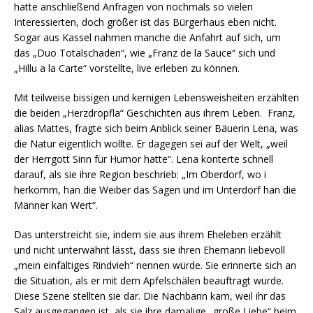
hatte anschließend Anfragen von nochmals so vielen
Interessierten, doch größer ist das Bürgerhaus eben nicht.
Sogar aus Kassel nahmen manche die Anfahrt auf sich, um
das „Duo Totalschaden“, wie „Franz de la Sauce“ sich und
„Hillu a la Carte“ vorstellte, live erleben zu können.
Mit teilweise bissigen und kernigen Lebensweisheiten erzählten
die beiden „Herzdröpfla“ Geschichten aus ihrem Leben. Franz,
alias Mattes, fragte sich beim Anblick seiner Bäuerin Lena, was
die Natur eigentlich wollte. Er dagegen sei auf der Welt, „weil
der Herrgott Sinn für Humor hatte“. Lena konterte schnell
darauf, als sie ihre Region beschrieb: „Im Oberdorf, wo i
herkomm, han die Weiber das Sagen und im Unterdorf han die
Männer kan Wert“.
Das unterstreicht sie, indem sie aus ihrem Eheleben erzählt
und nicht unterwähnt lässt, dass sie ihren Ehemann liebevoll
„mein einfältiges Rindvieh“ nennen würde. Sie erinnerte sich an
die Situation, als er mit dem Apfelschälen beauftragt wurde.
Diese Szene stellten sie dar. Die Nachbarin kam, weil ihr das
Salz ausgegangen ist, als sie ihre damalige „große Liebe“ beim