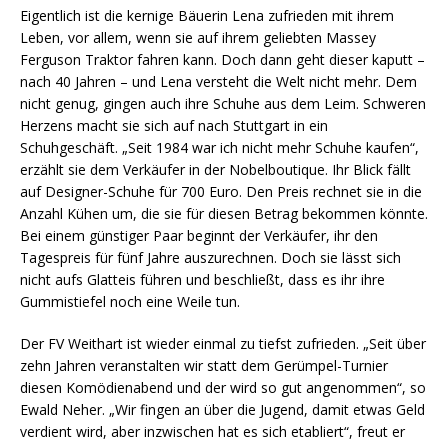
Eigentlich ist die kernige Bäuerin Lena zufrieden mit ihrem
Leben, vor allem, wenn sie auf ihrem geliebten Massey
Ferguson Traktor fahren kann. Doch dann geht dieser kaputt –
nach 40 Jahren – und Lena versteht die Welt nicht mehr. Dem
nicht genug, gingen auch ihre Schuhe aus dem Leim. Schweren
Herzens macht sie sich auf nach Stuttgart in ein
Schuhgeschäft. „Seit 1984 war ich nicht mehr Schuhe kaufen“,
erzählt sie dem Verkäufer in der Nobelboutique. Ihr Blick fällt
auf Designer-Schuhe für 700 Euro. Den Preis rechnet sie in die
Anzahl Kühen um, die sie für diesen Betrag bekommen könnte.
Bei einem günstiger Paar beginnt der Verkäufer, ihr den
Tagespreis für fünf Jahre auszurechnen. Doch sie lässt sich
nicht aufs Glatteis führen und beschließt, dass es ihr ihre
Gummistiefel noch eine Weile tun.
Der FV Weithart ist wieder einmal zu tiefst zufrieden. „Seit über
zehn Jahren veranstalten wir statt dem Gerümpel-Turnier
diesen Komödienabend und der wird so gut angenommen“, so
Ewald Neher. „Wir fingen an über die Jugend, damit etwas Geld
verdient wird, aber inzwischen hat es sich etabliert“, freut er