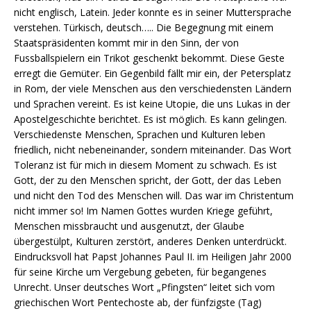
nicht englisch, Latein. Jeder konnte es in seiner Muttersprache
verstehen. Türkisch, deutsch….. Die Begegnung mit einem
Staatspräsidenten kommt mir in den Sinn, der von
Fussballspielern ein Trikot geschenkt bekommt. Diese Geste
erregt die Gemüter. Ein Gegenbild fällt mir ein, der Petersplatz
in Rom, der viele Menschen aus den verschiedensten Ländern
und Sprachen vereint. Es ist keine Utopie, die uns Lukas in der
Apostelgeschichte berichtet. Es ist möglich. Es kann gelingen.
Verschiedenste Menschen, Sprachen und Kulturen leben
friedlich, nicht nebeneinander, sondern miteinander. Das Wort
Toleranz ist für mich in diesem Moment zu schwach. Es ist
Gott, der zu den Menschen spricht, der Gott, der das Leben
und nicht den Tod des Menschen will. Das war im Christentum
nicht immer so! Im Namen Gottes wurden Kriege geführt,
Menschen missbraucht und ausgenutzt, der Glaube
übergestülpt, Kulturen zerstört, anderes Denken unterdrückt.
Eindrucksvoll hat Papst Johannes Paul II. im Heiligen Jahr 2000
für seine Kirche um Vergebung gebeten, für begangenes
Unrecht. Unser deutsches Wort „Pfingsten“ leitet sich vom
griechischen Wort Pentechoste ab, der fünfzigste (Tag)