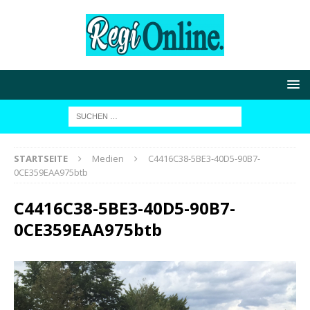
STARTSEITE
Medien
C4416C38-5BE3-40D5-90B7-
0CE359EAA975btb
C4416C38-5BE3-40D5-90B7-
0CE359EAA975btb