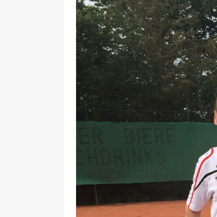
29.12.2020
NEWS
[ 24. Dezember 2020 ]
Selbst
WIRTSCHAFT
[ 17. März 2020 ]
Nützliche In
sind!
WIRTSCHAFT
[ 17. März 2020 ]
Wichtige Inf
Schutzschild für Beschäftigte
[ 18. Dezember 2019 ]
Der Mit
WIRTSCHAFT