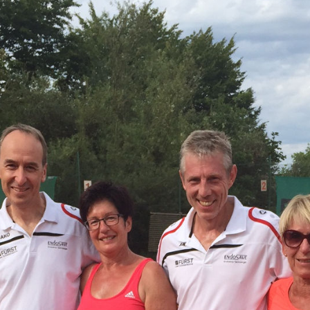
ändigen und freien Mitarbeitern mehr Raum geben wegen Corona
formationen für Unternehmen die von der Corona-Krise betroffen
ormationen über das von der Bundesregierung veröffentlichte
 und Unternehmen
WIRTSCHAFT
arbeiter*in als Kraft für neue Konzepte und Innovationen