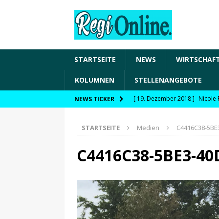
STARTSEITE
NEWS
WIRTSCHAF
KOLUMNEN
STELLENANGEBOTE
[ 19. Dezember 2018 ]
Nicole 
NEWS TICKER
Transformation und den Chancen
STARTSEITE
Medien
C4416C38-5BE
WIRTSCHAFT
[ 19. Dezember 2018 ]
Nicole 
C4416C38-5BE3-40
Fachkräftesicherung, moderne 
förderfähige Handlungsfelder
[ 8. April 2021 ]
FDP Schwaben 
[ 30. Dezember 2020 ]
FDP wil