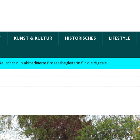
T
KUNST & KULTUR
HISTORISCHES
LIFESTYLE
Rauscher nun akkreditierte Prozessbegleiterin für die digitale
 in der „Arbeit der Zukunft“ – kurz Arbeit 4.0 für KMU
Rauscher nun akkreditierte Beraterin zu Themen wie
Personalpolitik, familienfreundliches Unternehmen und weitere
 für KMU
WIRTSCHAFT
möchte Einzelhandel bei Digitalisierung unterstützen
NEWS
l digitale Lösungen für den Einzelhandel Lindauer Zeitung –