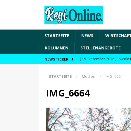
STARTSEITE
NEWS
WIRTSCHAF
KOLUMNEN
STELLENANGEBOTE
[ 19. Dezember 2018 ]
Nicole 
NEWS TICKER
Transformation und den Chancen
STARTSEITE
Medien
IMG_6664
WIRTSCHAFT
[ 19. Dezember 2018 ]
Nicole 
IMG_6664
Fachkräftesicherung, moderne 
förderfähige Handlungsfelder
[ 8. April 2021 ]
FDP Schwaben 
[ 30. Dezember 2020 ]
FDP wil