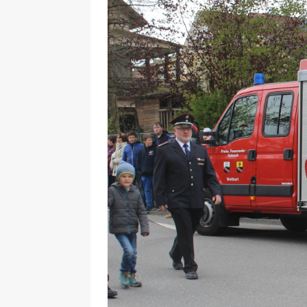
29.12.2020
NEWS
[ 24. Dezember 2020 ]
Selbst
WIRTSCHAFT
[ 17. März 2020 ]
Nützliche In
sind!
WIRTSCHAFT
[ 17. März 2020 ]
Wichtige Inf
Schutzschild für Beschäftigte
[ 18. Dezember 2019 ]
Der Mit
WIRTSCHAFT