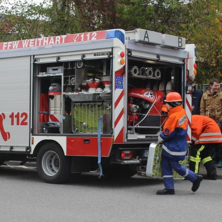
ändigen und freien Mitarbeitern mehr Raum geben wegen Corona
formationen für Unternehmen die von der Corona-Krise betroffen
ormationen über das von der Bundesregierung veröffentlichte
 und Unternehmen
WIRTSCHAFT
arbeiter*in als Kraft für neue Konzepte und Innovationen