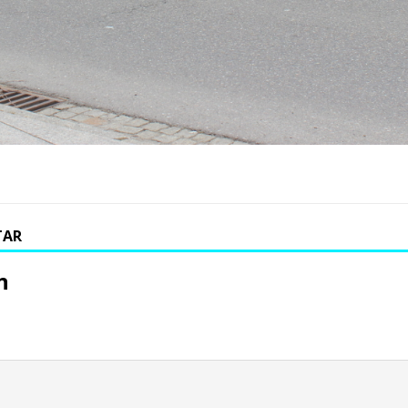
TAR
n