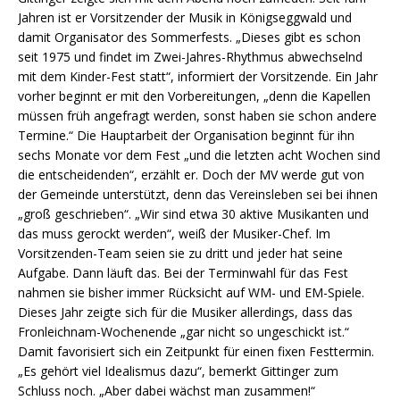
Jahren ist er Vorsitzender der Musik in Königseggwald und
damit Organisator des Sommerfests. „Dieses gibt es schon
seit 1975 und findet im Zwei-Jahres-Rhythmus abwechselnd
mit dem Kinder-Fest statt“, informiert der Vorsitzende. Ein Jahr
vorher beginnt er mit den Vorbereitungen, „denn die Kapellen
müssen früh angefragt werden, sonst haben sie schon andere
Termine.“ Die Hauptarbeit der Organisation beginnt für ihn
sechs Monate vor dem Fest „und die letzten acht Wochen sind
die entscheidenden“, erzählt er. Doch der MV werde gut von
der Gemeinde unterstützt, denn das Vereinsleben sei bei ihnen
„groß geschrieben“. „Wir sind etwa 30 aktive Musikanten und
das muss gerockt werden“, weiß der Musiker-Chef. Im
Vorsitzenden-Team seien sie zu dritt und jeder hat seine
Aufgabe. Dann läuft das. Bei der Terminwahl für das Fest
nahmen sie bisher immer Rücksicht auf WM- und EM-Spiele.
Dieses Jahr zeigte sich für die Musiker allerdings, dass das
Fronleichnam-Wochenende „gar nicht so ungeschickt ist.“
Damit favorisiert sich ein Zeitpunkt für einen fixen Festtermin.
„Es gehört viel Idealismus dazu“, bemerkt Gittinger zum
Schluss noch. „Aber dabei wächst man zusammen!“