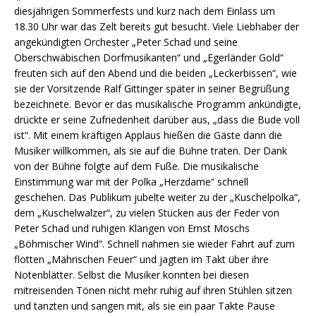
diesjährigen Sommerfests und kurz nach dem Einlass um
18.30 Uhr war das Zelt bereits gut besucht. Viele Liebhaber der
angekündigten Orchester „Peter Schad und seine
Oberschwäbischen Dorfmusikanten“ und „Egerländer Gold“
freuten sich auf den Abend und die beiden „Leckerbissen“, wie
sie der Vorsitzende Ralf Gittinger später in seiner Begrüßung
bezeichnete. Bevor er das musikalische Programm ankündigte,
drückte er seine Zufriedenheit darüber aus, „dass die Bude voll
ist“. Mit einem kräftigen Applaus hießen die Gäste dann die
Musiker willkommen, als sie auf die Bühne traten. Der Dank
von der Bühne folgte auf dem Fuße. Die musikalische
Einstimmung war mit der Polka „Herzdame“ schnell
geschehen. Das Publikum jubelte weiter zu der „Kuschelpolka“,
dem „Kuschelwalzer“, zu vielen Stücken aus der Feder von
Peter Schad und ruhigen Klängen von Ernst Moschs
„Böhmischer Wind“. Schnell nahmen sie wieder Fahrt auf zum
flotten „Mährischen Feuer“ und jagten im Takt über ihre
Notenblätter. Selbst die Musiker konnten bei diesen
mitreisenden Tönen nicht mehr ruhig auf ihren Stühlen sitzen
und tanzten und sangen mit, als sie ein paar Takte Pause