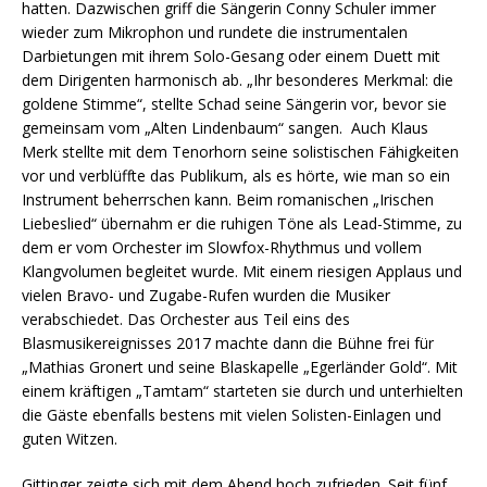
hatten. Dazwischen griff die Sängerin Conny Schuler immer
wieder zum Mikrophon und rundete die instrumentalen
Darbietungen mit ihrem Solo-Gesang oder einem Duett mit
dem Dirigenten harmonisch ab. „Ihr besonderes Merkmal: die
goldene Stimme“, stellte Schad seine Sängerin vor, bevor sie
gemeinsam vom „Alten Lindenbaum“ sangen. Auch Klaus
Merk stellte mit dem Tenorhorn seine solistischen Fähigkeiten
vor und verblüffte das Publikum, als es hörte, wie man so ein
Instrument beherrschen kann. Beim romanischen „Irischen
Liebeslied“ übernahm er die ruhigen Töne als Lead-Stimme, zu
dem er vom Orchester im Slowfox-Rhythmus und vollem
Klangvolumen begleitet wurde. Mit einem riesigen Applaus und
vielen Bravo- und Zugabe-Rufen wurden die Musiker
verabschiedet. Das Orchester aus Teil eins des
Blasmusikereignisses 2017 machte dann die Bühne frei für
„Mathias Gronert und seine Blaskapelle „Egerländer Gold“. Mit
einem kräftigen „Tamtam“ starteten sie durch und unterhielten
die Gäste ebenfalls bestens mit vielen Solisten-Einlagen und
guten Witzen.
Gittinger zeigte sich mit dem Abend hoch zufrieden. Seit fünf