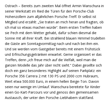
Ostrach – Bereits zum zweiten Mal öffnet Armin Wanschura in
seiner Werkstatt im Ried die Türen für den Porsche-Club
Hohenzollern zum alljährlichen Porsche-Treff. Er selbst ist
Mitglied und erzählt: „Sie traten an mich heran und fragten, ob
ich mal so etwas machen würde“. Beim ersten Treffen haben
sie Pech mit dem Wetter gehabt, dafür schien diesmal die
Sonne mit all ihrer Kraft. Bei strahlend blauen Himmel trudelten
die Gäste am Sonntagvormittag nach und nach bei ihm ein.
Und sie werden vom Gastgeber bereits mit einem Frühstück
und Erfrischungsgetränken erwartet. Gerne organisiert er das
Treffen, denn „ich freue mich auf die Vielfalt, weil man die
ganzen Modelle das Jahr über nicht sieht.“ Dabei gesellte sich
doch ein ganz besonderes Highlight auf seinen Parkplatz: ein
Porsche 356 Carrera 2 mit 130 PS und 2000 ccm Hubraum,
Wert etwa 500.000 Euro, in einem hellen Beige-Ton. Davon
seien nur wenige im Umlauf. Wanschura bereitete für Kinder
einen Go-Kart-Parcours vor und genoss den gemeinsamen
Austausch, der unter den Porsche-Liebhabern stattfand.