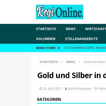
STARTSEITE
NEWS
WIRTSCHAF
KOLUMNEN
STELLENANGEBOTE
[ 19. Dezember 2018 ]
Nicole 
NEWS TICKER
Transformation und den Chancen
STARTSEITE
NEWS
Gold und Silber
WIRTSCHAFT
[ 19. Dezember 2018 ]
Nicole 
Gold und Silber in
Fachkräftesicherung, moderne 
förderfähige Handlungsfelder
22. April 2017
Nicole Rauscher
New
[ 8. April 2021 ]
FDP Schwaben 
KATEGORIEN
[ 30. Dezember 2020 ]
FDP wil