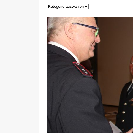
29.12.2020
NEWS
[ 24. Dezember 2020 ]
Selbst
WIRTSCHAFT
[ 17. März 2020 ]
Nützliche In
sind!
WIRTSCHAFT
[ 17. März 2020 ]
Wichtige Inf
Schutzschild für Beschäftigte
[ 18. Dezember 2019 ]
Der Mit
WIRTSCHAFT