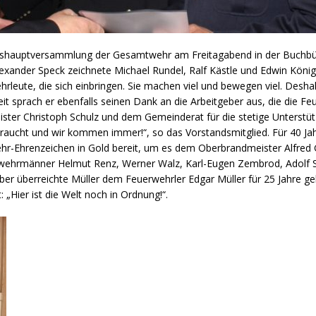
eshauptversammlung der Gesamtwehr am Freitagabend in der Buchbü
lexander Speck zeichnete Michael Rundel, Ralf Kästle und Edwin Kön
hrleute, die sich einbringen. Sie machen viel und bewegen viel. Desh
eit sprach er ebenfalls seinen Dank an die Arbeitgeber aus, die die F
eister Christoph Schulz und dem Gemeinderat für die stetige Unterstüt
raucht und wir kommen immer!“, so das Vorstandsmitglied. Für 40 Jahr
hr-Ehrenzeichen in Gold bereit, um es dem Oberbrandmeister Alfred G
rwehrmänner Helmut Renz, Werner Walz, Karl-Eugen Zembrod, Adolf S
ber überreichte Müller dem Feuerwehrler Edgar Müller für 25 Jahre ge
 „Hier ist die Welt noch in Ordnung!“.